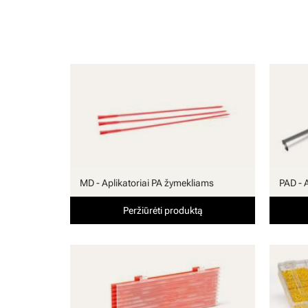
MD - Aplikatoriai PA žymekliams
PAD - 
Peržiūrėti produktą