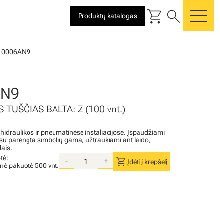
shopping_cart
search
Produktų katalogas
me
10006AN9
AN9
 TUŠČIAS BALTA: Z (100 vnt.)
 hidraulikos ir pneumatinėse instaliacijose. Įspaudžiami
i su parengta simbolių gama, užtraukiami ant laido,
dais.
tė:
shopping_cart
-
+
Įdėti į krepšelį
inė pakuotė
500 vnt.