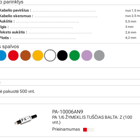
o parinktys
Kabelio paviršius :
nuo 1,5 m
Kabelio skersmuo :
nuo 2,5 m
Aukštis :
5,5 mm
Ilgis :
3 mm
Teksto aukštis :
2,6 mm
Plotis :
4,2 mm
 spalvos
ė
ė pakuotė 500 vnt.
PA-10006AN9
PA 1/6 ŽYMEKLIS TUŠČIAS BALTA: Z (100
vnt.)
Prieinamumas