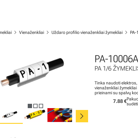
chevron_right
chevron_right
chevron_right
ekliai
Vienaženkliai
Uždaro profilio vienaženkliai žymekliai
PA-
PA-10006
PA 1/6 ŽYMEKLIS
Tinka naudoti elektros,
vienaženkliai žymeklia
prieinami su spalvų ko
Pakuo
7.88 €
sudėt
chevron_right