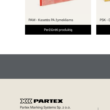
PAM - Kasetės PA žymekliams
PSK - 
Peržiūrėti produktą
Partex Marking Systems Sp. z o.o.