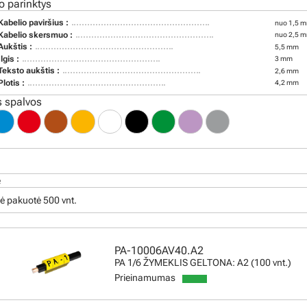
o parinktys
Kabelio paviršius :
nuo 1,5 m
Kabelio skersmuo :
nuo 2,5 m
Aukštis :
5,5 mm
Ilgis :
3 mm
Teksto aukštis :
2,6 mm
Plotis :
4,2 mm
 spalvos
ė
ė pakuotė 500 vnt.
PA-10006AV40.A2
PA 1/6 ŽYMEKLIS GELTONA: A2 (100 vnt.)
Prieinamumas