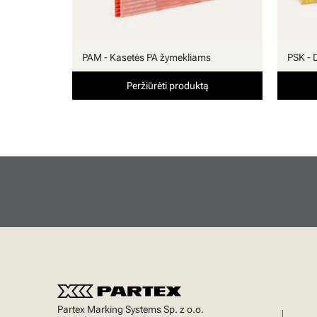
PAM - Kasetės PA žymekliams
PSK - 
Peržiūrėti produktą
Partex Marking Systems Sp. z o.o.