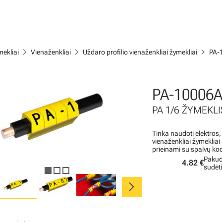
chevron_right
chevron_right
chevron_right
ekliai
Vienaženkliai
Uždaro profilio vienaženkliai žymekliai
PA-
PA-10006A
PA 1/6 ŽYMEKLIS
Tinka naudoti elektros,
vienaženkliai žymeklia
prieinami su spalvų ko
Pakuo
4.82 €
sudėt
chevron_right