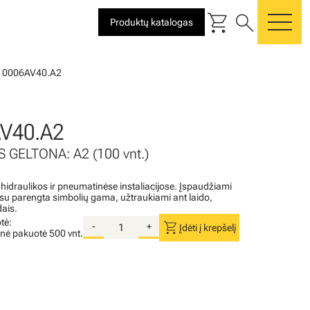
shopping_cart
search
Produktų katalogas
me
10006AV40.A2
V40.A2
 GELTONA: A2 (100 vnt.)
 hidraulikos ir pneumatinėse instaliacijose. Įspaudžiami
i su parengta simbolių gama, užtraukiami ant laido,
dais.
tė:
shopping_cart
-
+
Įdėti į krepšelį
inė pakuotė
500 vnt.