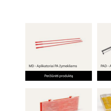
MD - Aplikatoriai PA žymekliams
PAD - 
Peržiūrėti produktą