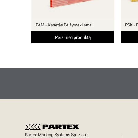
PAM - Kasetės PA žymekliams
PSK - 
Peržiūrėti produktą
Partex Marking Systems Sp. z o.o.