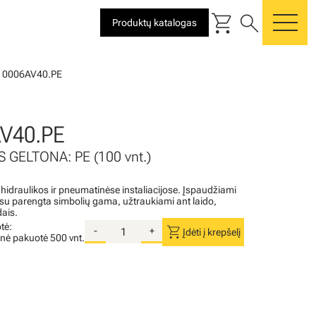
shopping_cart
search
Produktų katalogas
me
10006AV40.PE
V40.PE
 GELTONA: PE (100 vnt.)
 hidraulikos ir pneumatinėse instaliacijose. Įspaudžiami
i su parengta simbolių gama, užtraukiami ant laido,
dais.
tė:
shopping_cart
-
+
Įdėti į krepšelį
inė pakuotė
500 vnt.