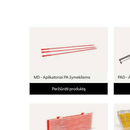
MD - Aplikatoriai PA žymekliams
PAD - 
Peržiūrėti produktą