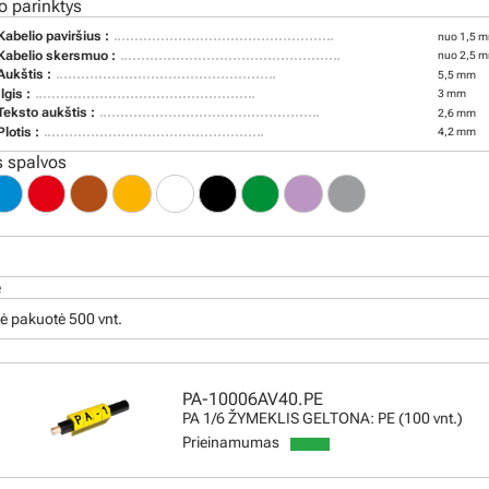
o parinktys
Kabelio paviršius :
nuo 1,5 m
Kabelio skersmuo :
nuo 2,5 m
Aukštis :
5,5 mm
Ilgis :
3 mm
Teksto aukštis :
2,6 mm
Plotis :
4,2 mm
 spalvos
ė
ė pakuotė 500 vnt.
PA-10006AV40.PE
PA 1/6 ŽYMEKLIS GELTONA: PE (100 vnt.)
Prieinamumas