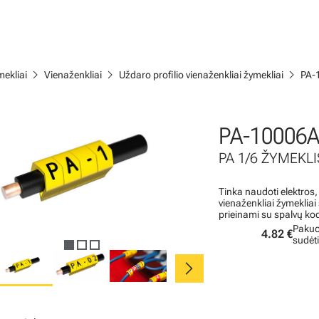
chevron_right
chevron_right
chevron_right
ekliai
Vienaženkliai
Uždaro profilio vienaženkliai žymekliai
PA-
PA-10006A
PA 1/6 ŽYMEKLIS
Tinka naudoti elektros,
vienaženkliai žymeklia
prieinami su spalvų ko
Pakuo
4.82 €
sudėt
chevron_right