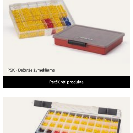
PSK - Dežutės žymekliams
Peržiūrėti produktą