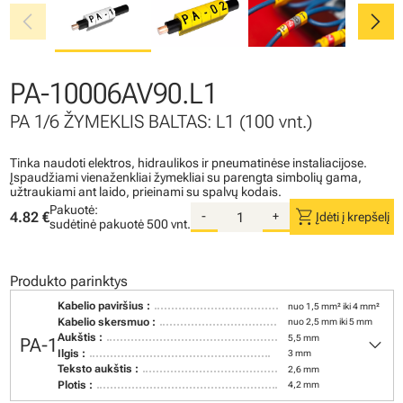
chevron_left
chevron_right
PA-10006AV90.L1
PA 1/6 ŽYMEKLIS BALTAS: L1 (100 vnt.)
Tinka naudoti elektros, hidraulikos ir pneumatinėse instaliacijose.
Įspaudžiami vienaženkliai žymekliai su parengta simbolių gama,
užtraukiami ant laido, prieinami su spalvų kodais.
Pakuotė:
shopping_cart
4.82 €
-
+
Įdėti į krepšelį
sudėtinė pakuotė
500 vnt.
Produkto parinktys
Kabelio paviršius :
nuo 1,5 mm² iki 4 mm²
Kabelio skersmuo :
nuo 2,5 mm iki 5 mm
keyboard_arrow_down
Aukštis :
5,5 mm
PA-1
Ilgis :
3 mm
Teksto aukštis :
2,6 mm
Plotis :
4,2 mm