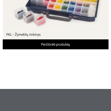
PAL - Žymeklių rinkinys
Peržiūrėti produktą