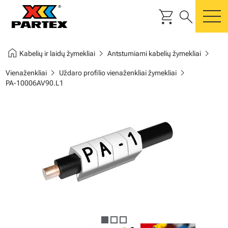
shopping_cart
search
m
home
chevron_right
chevron_right
Kabelių ir laidų žymekliai
Antstumiami kabelių žymekliai
chevron_right
chevron_right
Vienaženkliai
Uždaro profilio vienaženkliai žymekliai
PA-10006AV90.L1