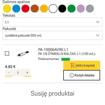
Galimos spalvos
Tekstas
keyboard_arrow_down
L1
Pakuotė
keyboard_arrow_down
sudėtinė pakuotė 500 vnt.
PA-10006AV90.L1
PA 1/6 ŽYMEKLIS BALTAS: L1 (100 vnt.)
Prieinamumas
shopping_cart
Įdėti į krepšelį
4.82 €
-
+
info
Rodyti detales
Susiję produktai