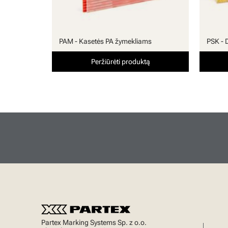
PAM - Kasetės PA žymekliams
PSK - 
Peržiūrėti produktą
Partex Marking Systems Sp. z o.o.