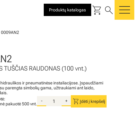
shopping_cart
search
Produktų katalogas
me
10009AN2
AN2
S TUŠČIAS RAUDONAS (100 vnt.)
 hidraulikos ir pneumatinėse instaliacijose. Įspaudžiami
i su parengta simbolių gama, užtraukiami ant laido,
dais.
tė:
shopping_cart
-
+
Įdėti į krepšelį
inė pakuotė
500 vnt.