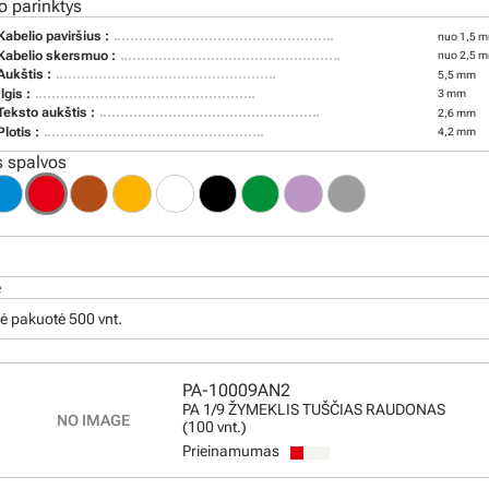
o parinktys
Kabelio paviršius :
nuo 1,5 m
Kabelio skersmuo :
nuo 2,5 m
Aukštis :
5,5 mm
Ilgis :
3 mm
Teksto aukštis :
2,6 mm
Plotis :
4,2 mm
 spalvos
ė
ė pakuotė 500 vnt.
PA-10009AN2
PA 1/9 ŽYMEKLIS TUŠČIAS RAUDONAS
(100 vnt.)
Prieinamumas