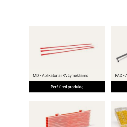
MD - Aplikatoriai PA žymekliams
PAD - 
Peržiūrėti produktą