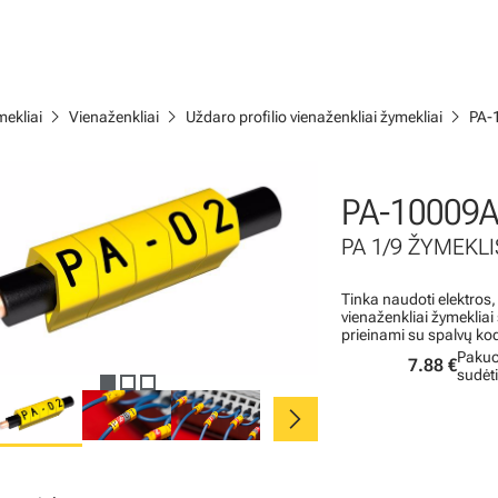
chevron_right
chevron_right
chevron_right
ekliai
Vienaženkliai
Uždaro profilio vienaženkliai žymekliai
PA-
PA-10009
PA 1/9 ŽYMEKLI
Tinka naudoti elektros,
vienaženkliai žymeklia
prieinami su spalvų ko
Pakuo
7.88 €
sudėt
chevron_right