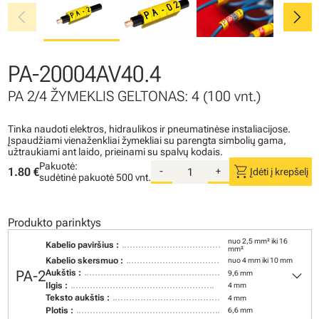
chevron_left
chevron_right
PA-20004AV40.4
PA 2/4 ŽYMEKLIS GELTONAS: 4 (100 vnt.)
Tinka naudoti elektros, hidraulikos ir pneumatinėse instaliacijose.
Įspaudžiami vienaženkliai žymekliai su parengta simbolių gama,
užtraukiami ant laido, prieinami su spalvų kodais.
Pakuotė:
shopping_cart
1.80 €
-
+
Įdėti į krepšelį
sudėtinė pakuotė
500 vnt.
Produkto parinktys
nuo 2,5 mm² iki 16
Kabelio paviršius :
mm²
Kabelio skersmuo :
nuo 4 mm iki 10 mm
keyboard_arrow_down
PA-2
Aukštis :
9,6 mm
Ilgis :
4 mm
Teksto aukštis :
4 mm
Plotis :
6,6 mm