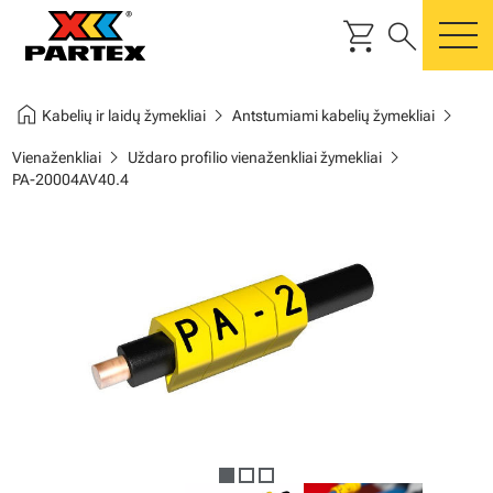
shopping_cart
search
m
home
chevron_right
chevron_right
Kabelių ir laidų žymekliai
Antstumiami kabelių žymekliai
chevron_right
chevron_right
Vienaženkliai
Uždaro profilio vienaženkliai žymekliai
PA-20004AV40.4