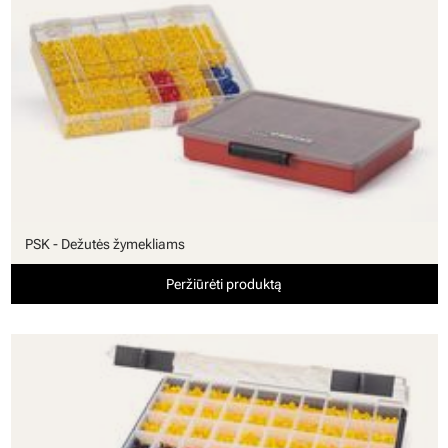
PSK - Dežutės žymekliams
Peržiūrėti produktą