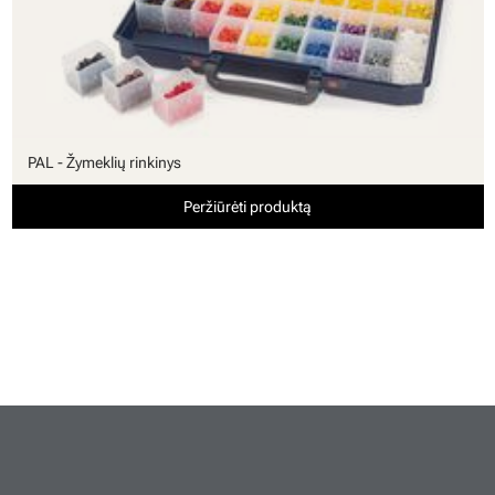
PAL - Žymeklių rinkinys
Peržiūrėti produktą