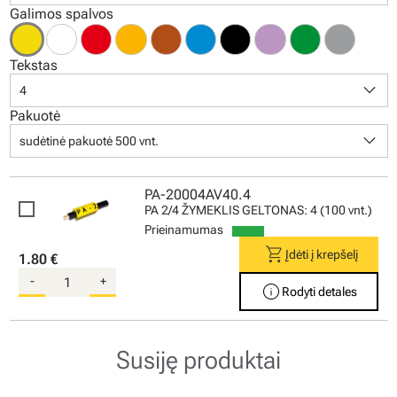
Galimos spalvos
Tekstas
keyboard_arrow_down
4
Pakuotė
keyboard_arrow_down
sudėtinė pakuotė 500 vnt.
PA-20004AV40.4
PA 2/4 ŽYMEKLIS GELTONAS: 4 (100 vnt.)
Prieinamumas
shopping_cart
Įdėti į krepšelį
1.80 €
-
+
info
Rodyti detales
Susiję produktai