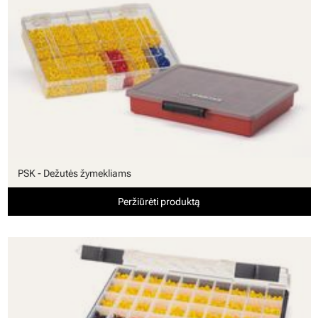
PSK - Dežutės žymekliams
Peržiūrėti produktą