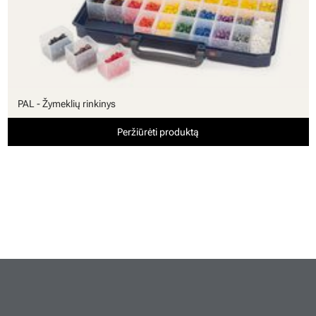
PAL - Žymeklių rinkinys
Peržiūrėti produktą