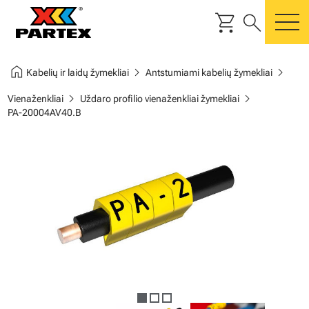
shopping_cart
search
m
home
chevron_right
chevron_right
Kabelių ir laidų žymekliai
Antstumiami kabelių žymekliai
chevron_right
chevron_right
Vienaženkliai
Uždaro profilio vienaženkliai žymekliai
PA-20004AV40.B