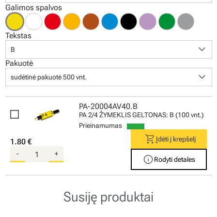
Galimos spalvos
Tekstas
keyboard_arrow_down
B
Pakuotė
keyboard_arrow_down
sudėtinė pakuotė 500 vnt.
PA-20004AV40.B
PA 2/4 ŽYMEKLIS GELTONAS: B (100 vnt.)
Prieinamumas
shopping_cart
Įdėti į krepšelį
1.80 €
-
+
info
Rodyti detales
Susiję produktai