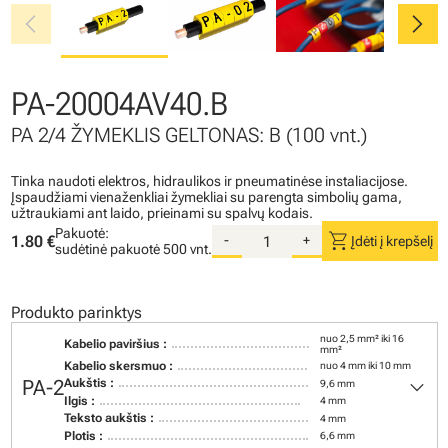
chevron_left
chevron_right
PA-20004AV40.B
PA 2/4 ŽYMEKLIS GELTONAS: B (100 vnt.)
Tinka naudoti elektros, hidraulikos ir pneumatinėse instaliacijose.
Įspaudžiami vienaženkliai žymekliai su parengta simbolių gama,
užtraukiami ant laido, prieinami su spalvų kodais.
Pakuotė:
shopping_cart
1.80 €
-
+
Įdėti į krepšelį
sudėtinė pakuotė
500 vnt.
Produkto parinktys
nuo 2,5 mm² iki 16
Kabelio paviršius :
mm²
Kabelio skersmuo :
nuo 4 mm iki 10 mm
keyboard_arrow_down
PA-2
Aukštis :
9,6 mm
Ilgis :
4 mm
Teksto aukštis :
4 mm
Plotis :
6,6 mm