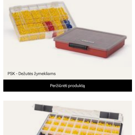
PSK - Dežutės žymekliams
Peržiūrėti produktą