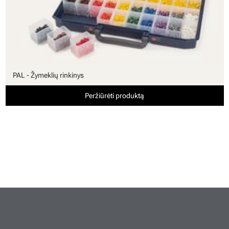
PAL - Žymeklių rinkinys
Peržiūrėti produktą