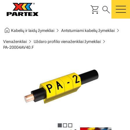
shopping_cart
search
m
home
chevron_right
chevron_right
Kabelių ir laidų žymekliai
Antstumiami kabelių žymekliai
chevron_right
chevron_right
Vienaženkliai
Uždaro profilio vienaženkliai žymekliai
PA-20004AV40.F