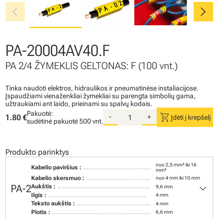
chevron_left
chevron_right
PA-20004AV40.F
PA 2/4 ŽYMEKLIS GELTONAS: F (100 vnt.)
Tinka naudoti elektros, hidraulikos ir pneumatinėse instaliacijose.
Įspaudžiami vienaženkliai žymekliai su parengta simbolių gama,
užtraukiami ant laido, prieinami su spalvų kodais.
Pakuotė:
shopping_cart
1.80 €
-
+
Įdėti į krepšelį
sudėtinė pakuotė
500 vnt.
Produkto parinktys
nuo 2,5 mm² iki 16
Kabelio paviršius :
mm²
Kabelio skersmuo :
nuo 4 mm iki 10 mm
keyboard_arrow_down
PA-2
Aukštis :
9,6 mm
Ilgis :
4 mm
Teksto aukštis :
4 mm
Plotis :
6,6 mm