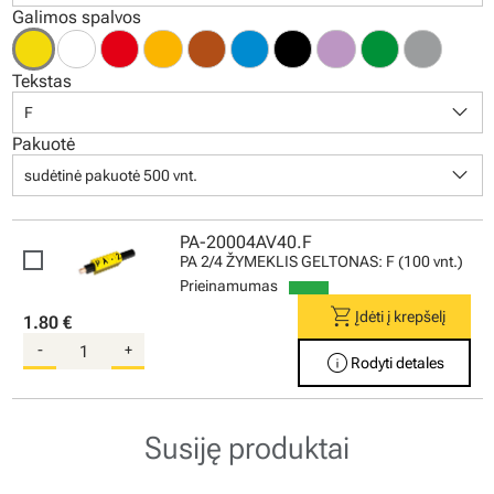
Galimos spalvos
Tekstas
keyboard_arrow_down
F
Pakuotė
keyboard_arrow_down
sudėtinė pakuotė 500 vnt.
PA-20004AV40.F
PA 2/4 ŽYMEKLIS GELTONAS: F (100 vnt.)
Prieinamumas
shopping_cart
Įdėti į krepšelį
1.80 €
-
+
info
Rodyti detales
Susiję produktai