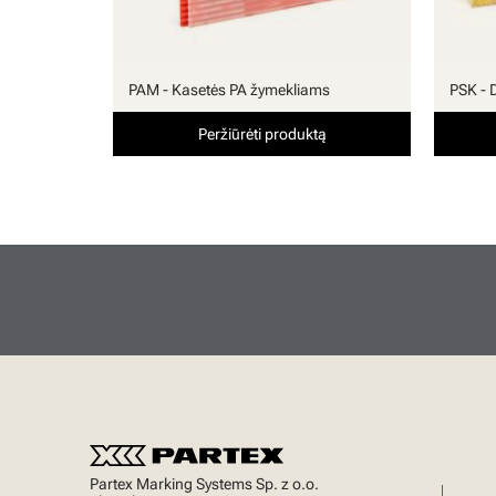
PAM - Kasetės PA žymekliams
PSK - 
Peržiūrėti produktą
Partex Marking Systems Sp. z o.o.