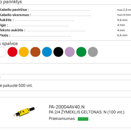
o parinktys
Kabelio paviršius :
nuo 2,5 m
Kabelio skersmuo :
nuo 4 mm 
Aukštis :
9,6 mm
Ilgis :
4 mm
Teksto aukštis :
4 mm
Plotis :
6,6 mm
 spalvos
ė
ė pakuotė 500 vnt.
PA-20004AV40.N
PA 2/4 ŽYMEKLIS GELTONAS: N (100 vnt.)
Prieinamumas