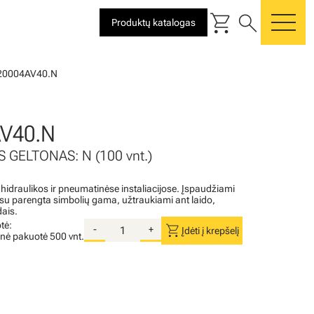
shopping_cart
search
Produktų katalogas
me
20004AV40.N
AV40.N
S GELTONAS: N (100 vnt.)
 hidraulikos ir pneumatinėse instaliacijose. Įspaudžiami
i su parengta simbolių gama, užtraukiami ant laido,
dais.
tė:
shopping_cart
-
+
Įdėti į krepšelį
inė pakuotė
500 vnt.