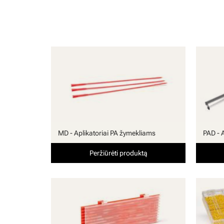
MD - Aplikatoriai PA žymekliams
PAD - 
Peržiūrėti produktą