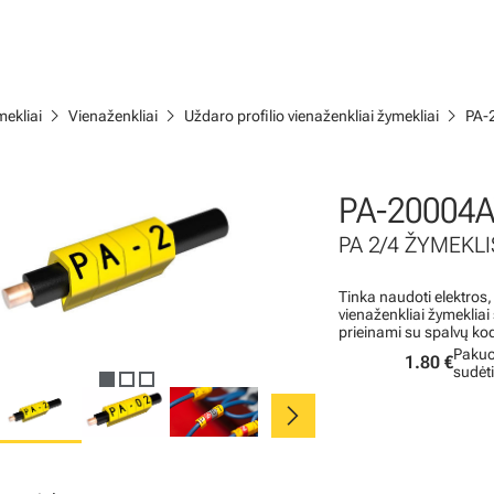
chevron_right
chevron_right
chevron_right
ekliai
Vienaženkliai
Uždaro profilio vienaženkliai žymekliai
PA-
PA-20004
PA 2/4 ŽYMEKLI
Tinka naudoti elektros,
vienaženkliai žymeklia
prieinami su spalvų ko
Pakuo
1.80 €
sudėt
chevron_right