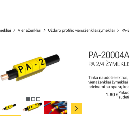
chevron_right
chevron_right
chevron_right
ekliai
Vienaženkliai
Uždaro profilio vienaženkliai žymekliai
PA-
PA-20004A
PA 2/4 ŽYMEKLIS
Tinka naudoti elektros,
vienaženkliai žymeklia
prieinami su spalvų ko
Pakuo
1.80 €
sudėt
chevron_right