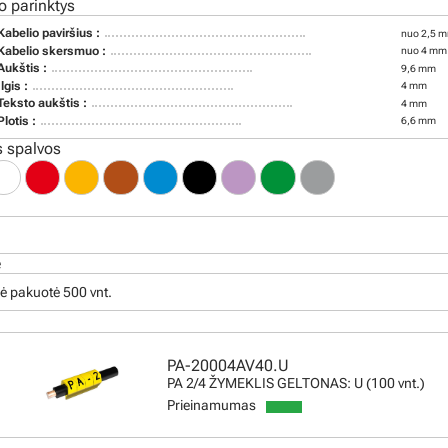
o parinktys
Kabelio paviršius :
nuo 2,5 m
Kabelio skersmuo :
nuo 4 mm 
Aukštis :
9,6 mm
Ilgis :
4 mm
Teksto aukštis :
4 mm
Plotis :
6,6 mm
 spalvos
ė
ė pakuotė 500 vnt.
PA-20004AV40.U
PA 2/4 ŽYMEKLIS GELTONAS: U (100 vnt.)
Prieinamumas