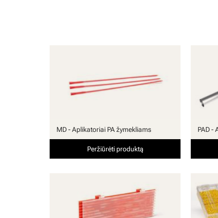
MD - Aplikatoriai PA žymekliams
PAD - 
Peržiūrėti produktą