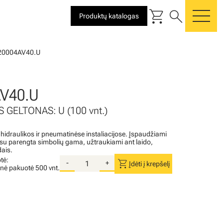
shopping_cart
search
Produktų katalogas
me
20004AV40.U
V40.U
 GELTONAS: U (100 vnt.)
 hidraulikos ir pneumatinėse instaliacijose. Įspaudžiami
i su parengta simbolių gama, užtraukiami ant laido,
dais.
tė:
shopping_cart
-
+
Įdėti į krepšelį
inė pakuotė
500 vnt.