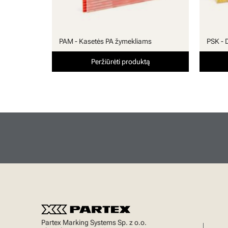
PAM - Kasetės PA žymekliams
PSK - 
Peržiūrėti produktą
Partex Marking Systems Sp. z o.o.