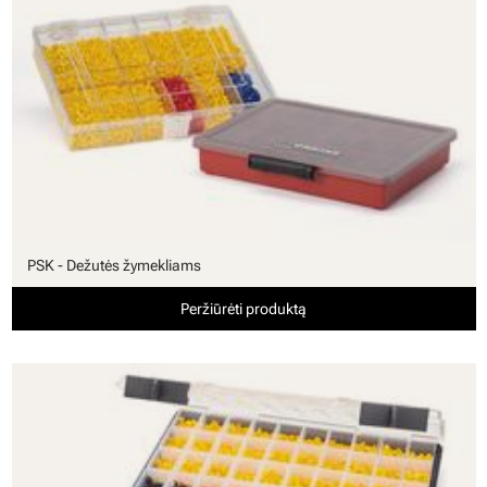
PSK - Dežutės žymekliams
Peržiūrėti produktą