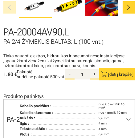
chevron_left
chevron_right
PA-20004AV90.L
PA 2/4 ŽYMEKLIS BALTAS: L (100 vnt.)
Tinka naudoti elektros, hidraulikos ir pneumatinėse instaliacijose.
Įspaudžiami vienaženkliai žymekliai su parengta simbolių gama,
užtraukiami ant laido, prieinami su spalvų kodais.
Pakuotė:
shopping_cart
1.80 €
-
+
Įdėti į krepšelį
sudėtinė pakuotė
500 vnt.
Produkto parinktys
nuo 2,5 mm² iki 16
Kabelio paviršius :
mm²
Kabelio skersmuo :
nuo 4 mm iki 10 mm
keyboard_arrow_down
PA-2
Aukštis :
9,6 mm
Ilgis :
4 mm
Teksto aukštis :
4 mm
Plotis :
6,6 mm