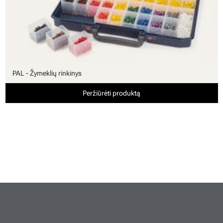
PAL - Žymeklių rinkinys
Peržiūrėti produktą