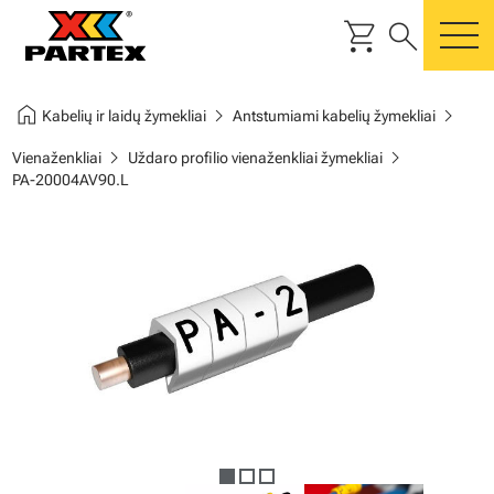
shopping_cart
search
m
home
chevron_right
chevron_right
Kabelių ir laidų žymekliai
Antstumiami kabelių žymekliai
chevron_right
chevron_right
Vienaženkliai
Uždaro profilio vienaženkliai žymekliai
PA-20004AV90.L