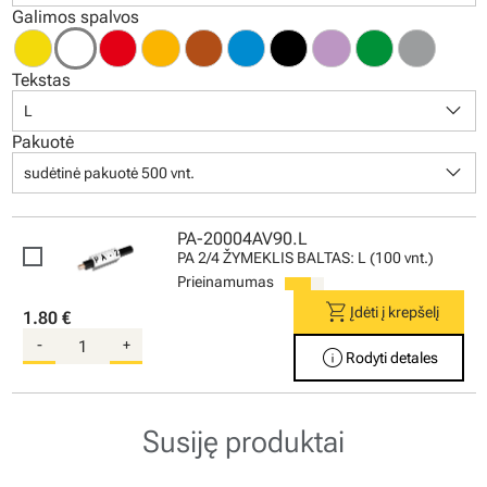
Galimos spalvos
Tekstas
keyboard_arrow_down
L
Pakuotė
keyboard_arrow_down
sudėtinė pakuotė 500 vnt.
PA-20004AV90.L
PA 2/4 ŽYMEKLIS BALTAS: L (100 vnt.)
Prieinamumas
shopping_cart
Įdėti į krepšelį
1.80 €
-
+
info
Rodyti detales
Susiję produktai