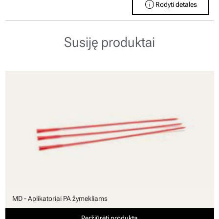
info
Rodyti detales
Susiję produktai
MD - Aplikatoriai PA žymekliams
Peržiūrėti produktą