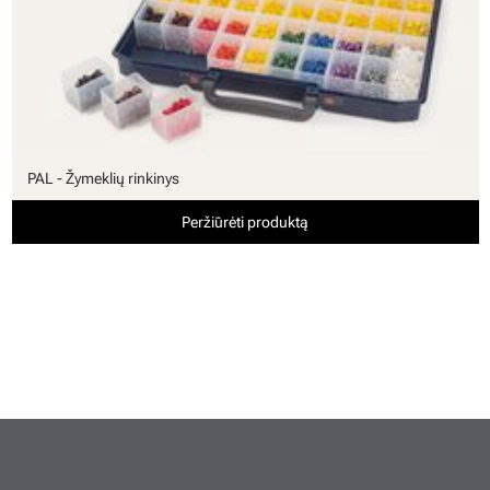
PAL - Žymeklių rinkinys
Peržiūrėti produktą