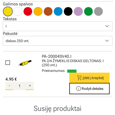
Galimos spalvos
Tekstas
keyboard_arrow_down
I
Pakuotė
keyboard_arrow_down
diskas 250 vnt.
PA-20004SV40.I
PA 2/4 ŽYMEKLIS DISKAS GELTONAS: I
(250 vnt.)
Prieinamumas
shopping_cart
Įdėti į krepšelį
4.95 €
-
+
info
Rodyti detales
Susiję produktai