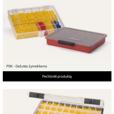
PSK - Dežutės žymekliams
Peržiūrėti produktą