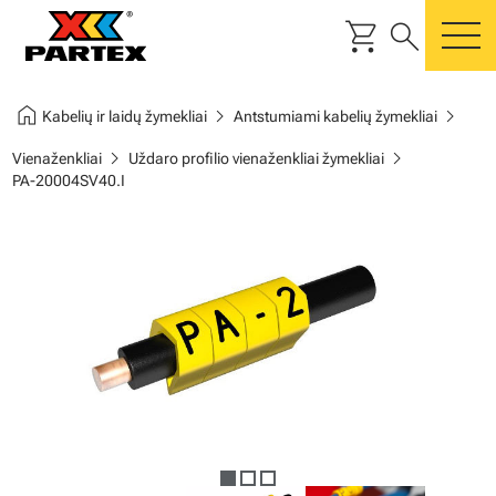
shopping_cart
search
m
home
chevron_right
chevron_right
Kabelių ir laidų žymekliai
Antstumiami kabelių žymekliai
chevron_right
chevron_right
Vienaženkliai
Uždaro profilio vienaženkliai žymekliai
PA-20004SV40.I