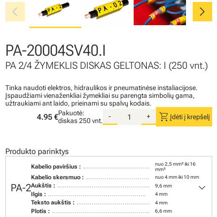
chevron_left
chevron_right
PA-20004SV40.I
PA 2/4 ŽYMEKLIS DISKAS GELTONAS: I (250 vnt.)
Tinka naudoti elektros, hidraulikos ir pneumatinėse instaliacijose.
Įspaudžiami vienaženkliai žymekliai su parengta simbolių gama,
užtraukiami ant laido, prieinami su spalvų kodais.
Pakuotė:
shopping_cart
4.95 €
-
+
Įdėti į krepšelį
diskas
250 vnt.
Produkto parinktys
nuo 2,5 mm² iki 16
Kabelio paviršius :
mm²
Kabelio skersmuo :
nuo 4 mm iki 10 mm
keyboard_arrow_down
PA-2
Aukštis :
9,6 mm
Ilgis :
4 mm
Teksto aukštis :
4 mm
Plotis :
6,6 mm