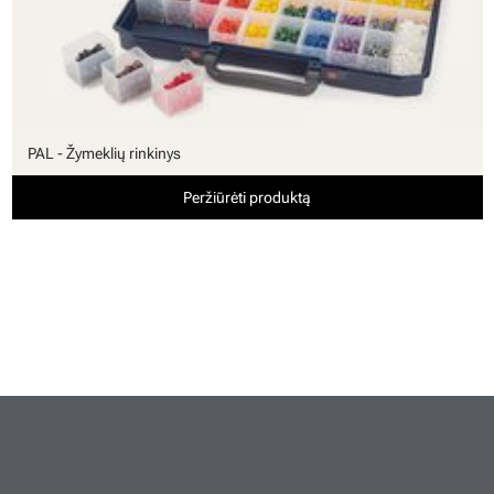
PAL - Žymeklių rinkinys
Peržiūrėti produktą