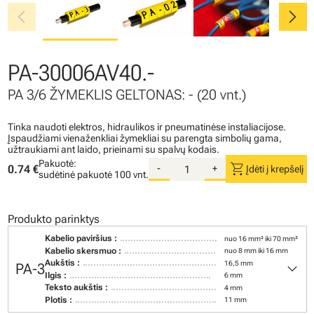
chevron_left
chevron_right
PA-30006AV40.-
PA 3/6 ŽYMEKLIS GELTONAS: - (20 vnt.)
Tinka naudoti elektros, hidraulikos ir pneumatinėse instaliacijose.
Įspaudžiami vienaženkliai žymekliai su parengta simbolių gama,
užtraukiami ant laido, prieinami su spalvų kodais.
Pakuotė:
shopping_cart
0.74 €
-
+
Įdėti į krepšelį
sudėtinė pakuotė
100 vnt.
Produkto parinktys
Kabelio paviršius :
nuo 16 mm² iki 70 mm²
Kabelio skersmuo :
nuo 8 mm iki 16 mm
keyboard_arrow_down
Aukštis :
16,5 mm
PA-3
Ilgis :
6 mm
Teksto aukštis :
4 mm
Plotis :
11 mm