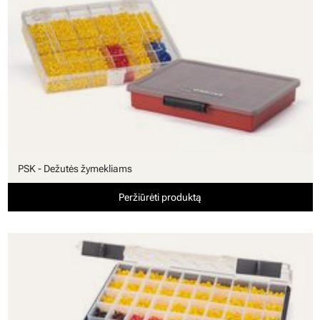
PSK - Dežutės žymekliams
Peržiūrėti produktą