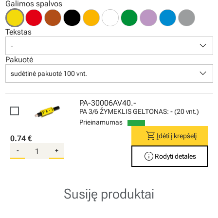
Galimos spalvos
Tekstas
keyboard_arrow_down
-
Pakuotė
keyboard_arrow_down
sudėtinė pakuotė 100 vnt.
PA-30006AV40.-
PA 3/6 ŽYMEKLIS GELTONAS: - (20 vnt.)
Prieinamumas
shopping_cart
Įdėti į krepšelį
0.74 €
-
+
info
Rodyti detales
Susiję produktai