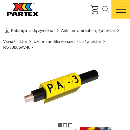
shopping_cart
search
m
home
chevron_right
chevron_right
Kabelių ir laidų žymekliai
Antstumiami kabelių žymekliai
chevron_right
chevron_right
Vienaženkliai
Uždaro profilio vienaženkliai žymekliai
PA-30006AV40.-