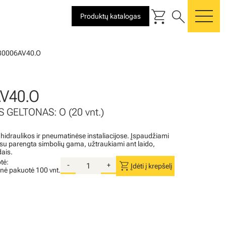
shopping_cart
search
Produktų katalogas
me
30006AV40.O
V40.O
 GELTONAS: O (20 vnt.)
 hidraulikos ir pneumatinėse instaliacijose. Įspaudžiami
i su parengta simbolių gama, užtraukiami ant laido,
dais.
tė:
shopping_cart
-
+
Įdėti į krepšelį
inė pakuotė
100 vnt.