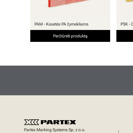
PAM - Kasetės PA žymekliams
PSK - 
Peržiūrėti produktą
Partex Marking Systems Sp. z o.o.