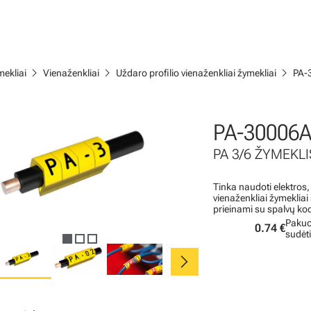
chevron_right
chevron_right
chevron_right
ekliai
Vienaženkliai
Uždaro profilio vienaženkliai žymekliai
PA-
PA-30006A
PA 3/6 ŽYMEKLIS
Tinka naudoti elektros,
vienaženkliai žymeklia
prieinami su spalvų ko
Pakuo
0.74 €
sudėt
chevron_right