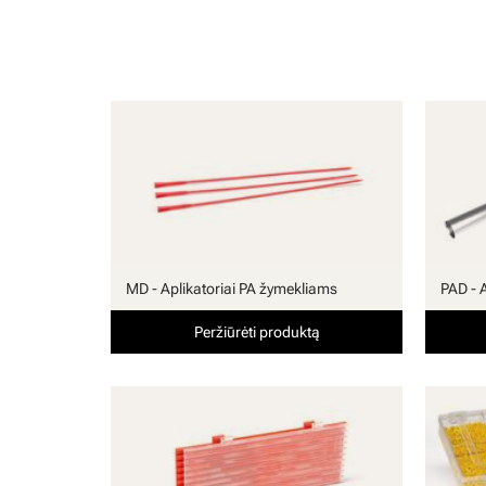
MD - Aplikatoriai PA žymekliams
PAD - 
Peržiūrėti produktą