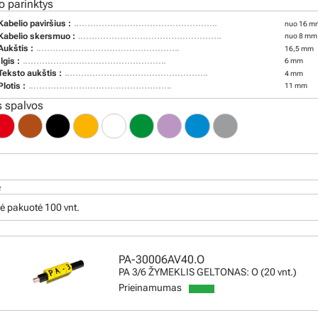
o parinktys
Kabelio paviršius :
nuo 16 mm
Kabelio skersmuo :
nuo 8 mm 
Aukštis :
16,5 mm
Ilgis :
6 mm
Teksto aukštis :
4 mm
Plotis :
11 mm
 spalvos
ė
ė pakuotė 100 vnt.
PA-30006AV40.O
PA 3/6 ŽYMEKLIS GELTONAS: O (20 vnt.)
Prieinamumas