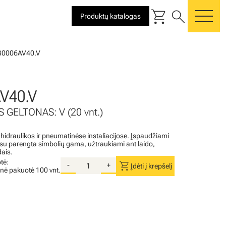
shopping_cart
search
Produktų katalogas
me
30006AV40.V
V40.V
 GELTONAS: V (20 vnt.)
 hidraulikos ir pneumatinėse instaliacijose. Įspaudžiami
i su parengta simbolių gama, užtraukiami ant laido,
dais.
tė:
shopping_cart
-
+
Įdėti į krepšelį
inė pakuotė
100 vnt.