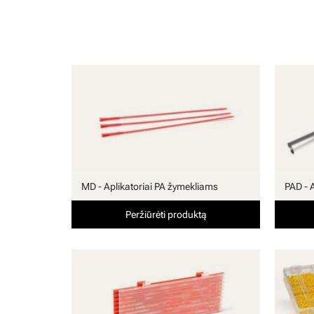
MD - Aplikatoriai PA žymekliams
PAD - 
Peržiūrėti produktą