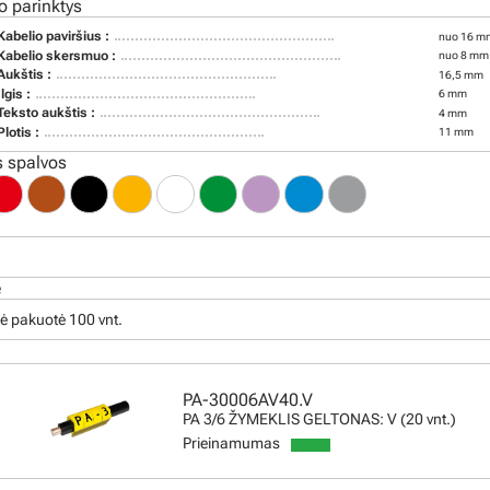
o parinktys
Kabelio paviršius :
nuo 16 mm
Kabelio skersmuo :
nuo 8 mm 
Aukštis :
16,5 mm
Ilgis :
6 mm
Teksto aukštis :
4 mm
Plotis :
11 mm
 spalvos
ė
ė pakuotė 100 vnt.
PA-30006AV40.V
PA 3/6 ŽYMEKLIS GELTONAS: V (20 vnt.)
Prieinamumas