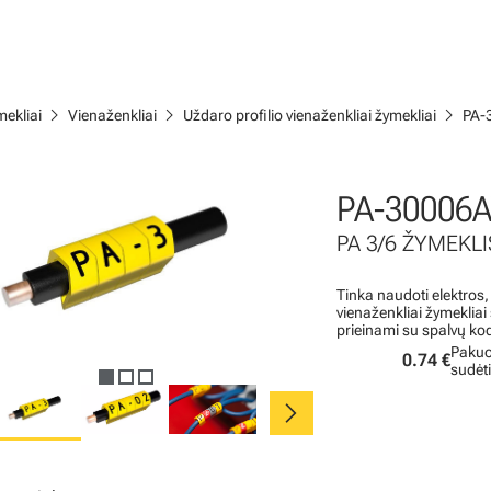
chevron_right
chevron_right
chevron_right
ekliai
Vienaženkliai
Uždaro profilio vienaženkliai žymekliai
PA-
PA-30006A
PA 3/6 ŽYMEKLIS
Tinka naudoti elektros,
vienaženkliai žymeklia
prieinami su spalvų ko
Pakuo
0.74 €
sudėt
chevron_right