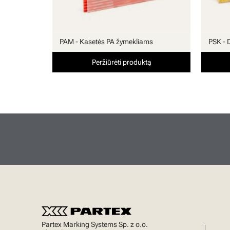
PAM - Kasetės PA žymekliams
PSK - 
Peržiūrėti produktą
Partex Marking Systems Sp. z o.o.