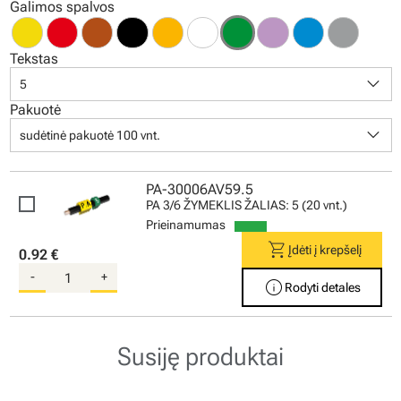
Galimos spalvos
Tekstas
keyboard_arrow_down
5
Pakuotė
keyboard_arrow_down
sudėtinė pakuotė 100 vnt.
PA-30006AV59.5
PA 3/6 ŽYMEKLIS ŽALIAS: 5 (20 vnt.)
Prieinamumas
shopping_cart
Įdėti į krepšelį
0.92 €
-
+
info
Rodyti detales
Susiję produktai