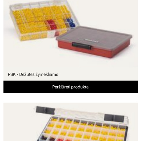
PSK - Dežutės žymekliams
Peržiūrėti produktą