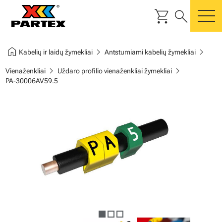
shopping_cart
search
m
home
chevron_right
chevron_right
Kabelių ir laidų žymekliai
Antstumiami kabelių žymekliai
chevron_right
chevron_right
Vienaženkliai
Uždaro profilio vienaženkliai žymekliai
PA-30006AV59.5