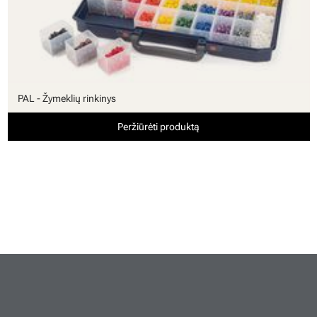
PAL - Žymeklių rinkinys
Peržiūrėti produktą