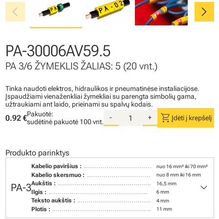
chevron_left
chevron_right
PA-30006AV59.5
PA 3/6 ŽYMEKLIS ŽALIAS: 5 (20 vnt.)
Tinka naudoti elektros, hidraulikos ir pneumatinėse instaliacijose.
Įspaudžiami vienaženkliai žymekliai su parengta simbolių gama,
užtraukiami ant laido, prieinami su spalvų kodais.
Pakuotė:
shopping_cart
0.92 €
-
+
Įdėti į krepšelį
sudėtinė pakuotė
100 vnt.
Produkto parinktys
Kabelio paviršius :
nuo 16 mm² iki 70 mm²
Kabelio skersmuo :
nuo 8 mm iki 16 mm
keyboard_arrow_down
Aukštis :
16,5 mm
PA-3
Ilgis :
6 mm
Teksto aukštis :
4 mm
Plotis :
11 mm