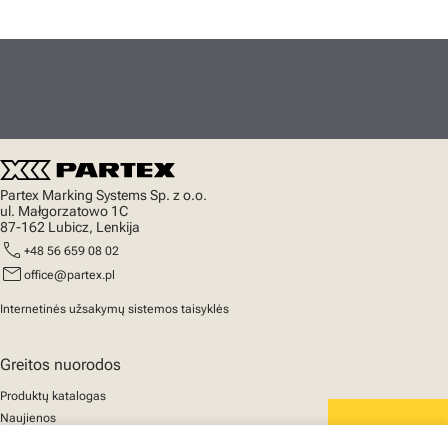
Partex Marking Systems Sp. z o.o.
ul. Małgorzatowo 1C
87-162 Lubicz, Lenkija
call
+48 56 659 08 02
mail
office@partex.pl
Internetinės užsakymų sistemos taisyklės
Greitos nuorodos
Produktų katalogas
Naujienos
Palaikymas