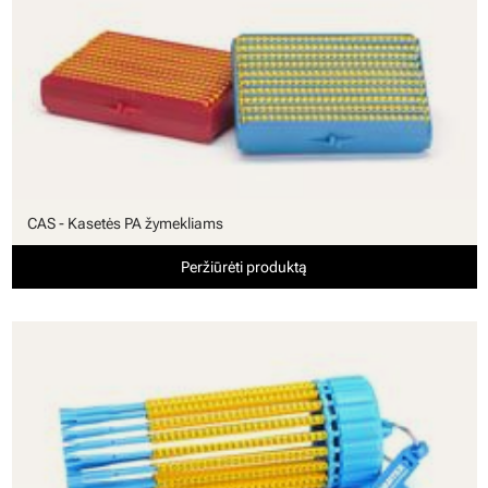
CAS - Kasetės PA žymekliams
Peržiūrėti produktą