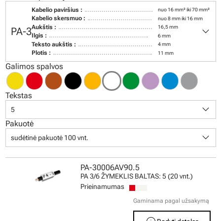
Kabelio paviršius :
nuo 16 mm² iki 70 mm²
Kabelio skersmuo :
nuo 8 mm iki 16 mm
keyboard_arrow_down
Aukštis :
16,5 mm
PA-3
Ilgis :
6 mm
Teksto aukštis :
4 mm
Plotis :
11 mm
Galimos spalvos
Tekstas
keyboard_arrow_down
5
Pakuotė
keyboard_arrow_down
sudėtinė pakuotė 100 vnt.
PA-30006AV90.5
PA 3/6 ŽYMEKLIS BALTAS: 5 (20 vnt.)
Prieinamumas
Gaminama pagal užsakymą