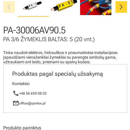
chevron_left
chevron_right
PA-30006AV90.5
PA 3/6 ŽYMEKLIS BALTAS: 5 (20 vnt.)
Tinka naudoti elektros, hidraulikos ir pneumatinėse instaliacijose.
Įspaudžiami vienaženkliai žymekliai su parengta simbolių gama,
užtraukiami ant laido, prieinami su spalvų kodais.
Produktas pagal specialų užsakymą
Kontaktai
call
+48 56 659 08 02
mail
office@partex.pl
Produkto parinktys