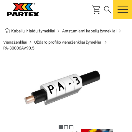
shopping_cart
search
m
home
chevron_right
chevron_right
Kabelių ir laidų žymekliai
Antstumiami kabelių žymekliai
chevron_right
chevron_right
Vienaženkliai
Uždaro profilio vienaženkliai žymekliai
PA-30006AV90.5