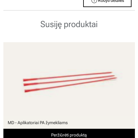
info
Rodyti detales
Susiję produktai
MD - Aplikatoriai PA žymekliams
Peržiūrėti produktą