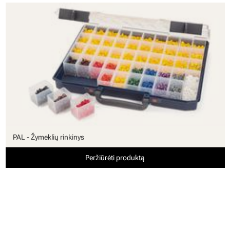
PAL - Žymeklių rinkinys
Peržiūrėti produktą