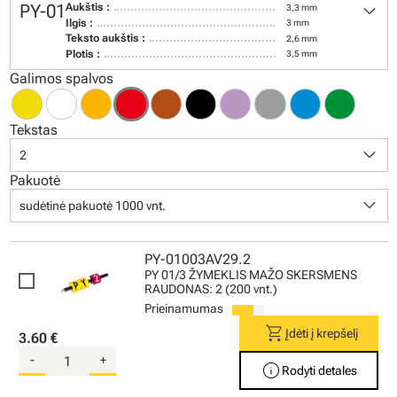
keyboard_arrow_down
PY-01
Aukštis :
3,3 mm
Ilgis :
3 mm
Teksto aukštis :
2,6 mm
Plotis :
3,5 mm
Galimos spalvos
Tekstas
keyboard_arrow_down
2
Pakuotė
keyboard_arrow_down
sudėtinė pakuotė 1000 vnt.
PY-01003AV29.2
PY 01/3 ŽYMEKLIS MAŽO SKERSMENS
RAUDONAS: 2 (200 vnt.)
Prieinamumas
shopping_cart
Įdėti į krepšelį
3.60 €
-
+
info
Rodyti detales