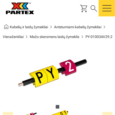
shopping_cart
search
m
home
chevron_right
chevron_right
Kabelių ir laidų žymekliai
Antstumiami kabelių žymekliai
chevron_right
chevron_right
Vienaženkliai
Mažo skersmens laidų žymeklis
PY-01003AV29.2