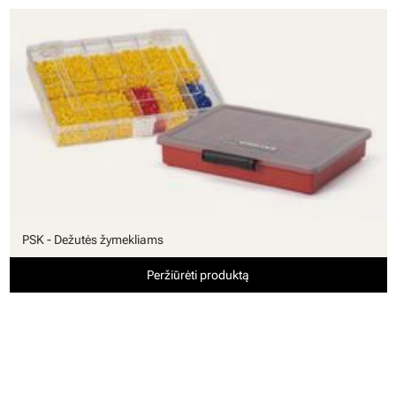
PSK - Dežutės žymekliams
Peržiūrėti produktą