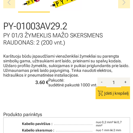
chevron_left
chevron_right
PY-01003AV29.2
PY 01/3 ŽYMEKLIS MAŽO SKERSMENS
RAUDONAS: 2 (200 vnt.)
Karštuoju būdu įspaudžiami vienaženkliai žymekliai su parengta
simbolių gama, užtraukiami ant laido, prieinami su spalvų kodais.
Uždaro profilio žymeklis, sukiojamas ir puikiai priglundantis prie laido.
Užmaunamas prieš laido pajungimą. Tinka naudoti elektros,
hidraulikos ir pneumatinėse instaliacijose.
Pakuotė:
3.60 €
-
+
sudėtinė pakuotė
1000 vnt.
shopping_cart
Įdėti į krepšelį
Produkto parinktys
nuo 0,2 mm² iki 0,7
Kabelio paviršius :
mm²
Kabelio skersmuo :
nuo 1 mm iki 2 mm