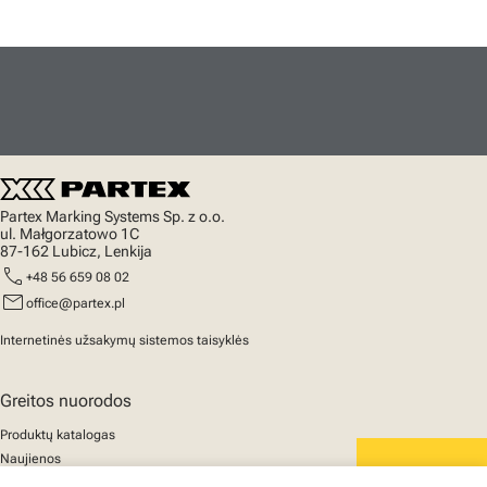
Partex Marking Systems Sp. z o.o.
ul. Małgorzatowo 1C
87-162 Lubicz, Lenkija
call
+48 56 659 08 02
mail
office@partex.pl
Internetinės užsakymų sistemos taisyklės
Greitos nuorodos
Produktų katalogas
Naujienos
Palaikymas