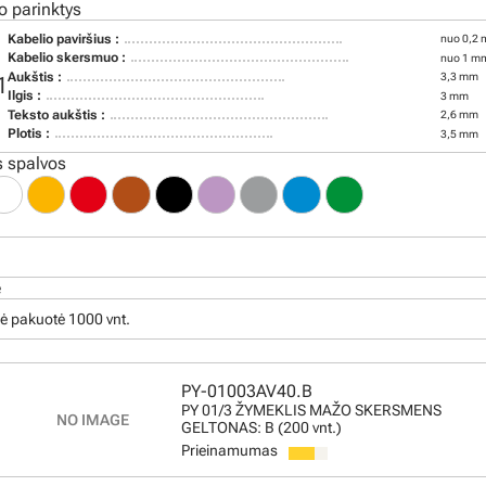
o parinktys
Kabelio paviršius :
nuo 0,2 
Kabelio skersmuo :
nuo 1 mm
Aukštis :
3,3 mm
1
Ilgis :
3 mm
Teksto aukštis :
2,6 mm
Plotis :
3,5 mm
 spalvos
ė
ė pakuotė 1000 vnt.
PY-01003AV40.B
PY 01/3 ŽYMEKLIS MAŽO SKERSMENS
GELTONAS: B (200 vnt.)
Prieinamumas