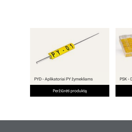
PYD - Aplikatoriai PY žymekliams
PSK - 
Peržiūrėti produktą