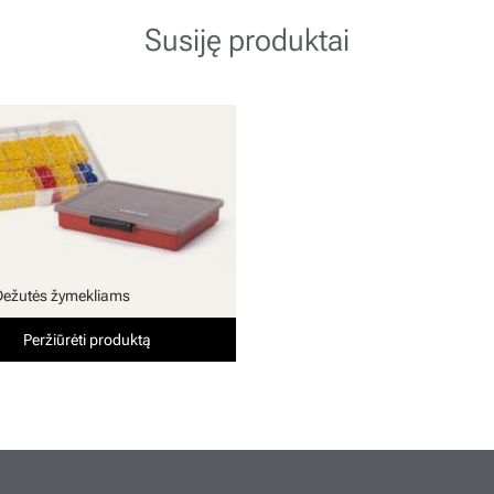
Susiję produktai
Dežutės žymekliams
Peržiūrėti produktą