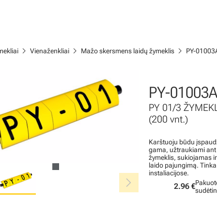
chevron_right
chevron_right
chevron_right
ekliai
Vienaženkliai
Mažo skersmens laidų žymeklis
PY-01003
PY-01003A
PY 01/3 ŽYMEK
(200 vnt.)
Karštuoju būdu įspaudž
gama, užtraukiami ant l
žymeklis, sukiojamas i
laido pajungimą. Tinka
instaliacijose.
chevron_right
Pakuot
2.96 €
sudėti