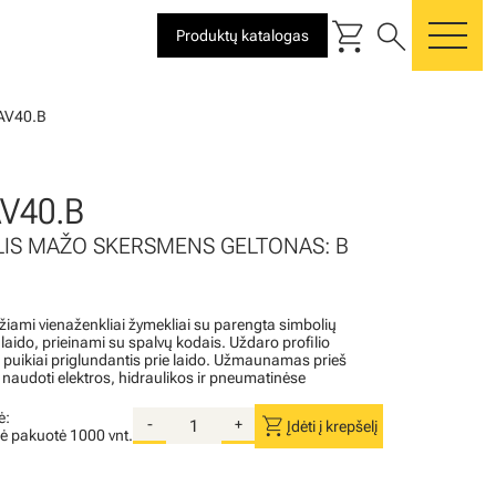
shopping_cart
search
Produktų katalogas
me
AV40.B
V40.B
LIS MAŽO SKERSMENS GELTONAS: B
iami vienaženkliai žymekliai su parengta simbolių
aido, prieinami su spalvų kodais. Uždaro profilio
r puikiai priglundantis prie laido. Užmaunamas prieš
 naudoti elektros, hidraulikos ir pneumatinėse
ė:
shopping_cart
-
+
Įdėti į krepšelį
nė pakuotė
1000 vnt.