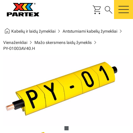
shopping_cart
search
m
home
chevron_right
chevron_right
Kabelių ir laidų žymekliai
Antstumiami kabelių žymekliai
chevron_right
chevron_right
Vienaženkliai
Mažo skersmens laidų žymeklis
PY-01003AV40.H