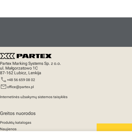
Partex Marking Systems Sp. z o.o.
ul. Małgorzatowo 1C
87-162 Lubicz, Lenkija
call
+48 56 659 08 02
mail
office@partex.pl
Internetinės užsakymų sistemos taisyklės
Greitos nuorodos
Produktų katalogas
Naujienos