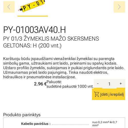
chevron_left
chevron_right
PY-01003AV40.H
PY 01/3 ŽYMEKLIS MAŽO SKERSMENS
GELTONAS: H (200 vnt.)
Karštuoju būdu įspaudžiami vienaženkliai žymekliai su parengta
simbolių gama, užtraukiami ant laido, prieinami su spalvų kodais.
Uždaro profilio žymeklis, sukiojamas ir puikiai priglundantis prie laido.
Užmaunamas prieš laido pajungimą. Tinka naudoti elektros,
hidraulikos ir pneumatinėse instaliacijose.
Pakuotė:
2.96 €
-
+
sudėtinė pakuotė
1000 vnt.
shopping_cart
Įdėti į krepšelį
Produkto parinktys
nuo 0,2 mm² iki 0,7
Kabelio paviršius :
mm²