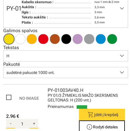
Kabelio skersmuo :
nuo 1 mm iki 2 mm
keyboard_arrow_down
PY-01
Aukštis :
3,3 mm
Ilgis :
3 mm
Teksto aukštis :
2,6 mm
Plotis :
3,5 mm
Galimos spalvos
Tekstas
keyboard_arrow_down
H
Pakuotė
keyboard_arrow_down
sudėtinė pakuotė 1000 vnt.
PY-01003AV40.H
PY 01/3 ŽYMEKLIS MAŽO SKERSMENS
GELTONAS: H (200 vnt.)
Prieinamumas
shopping_cart
Įdėti į krepšelį
2.96 €
-
+
info
Rodyti detales