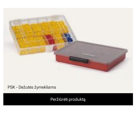
PSK - Dežutės žymekliams
Peržiūrėti produktą