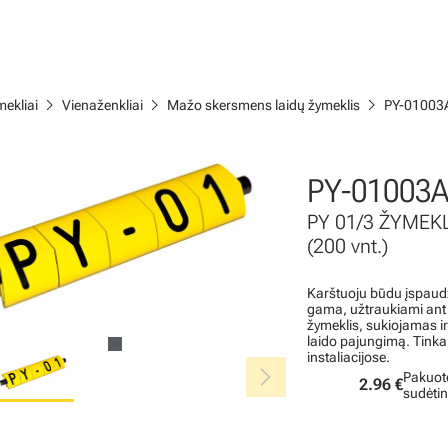
chevron_right
chevron_right
chevron_right
ekliai
Vienaženkliai
Mažo skersmens laidų žymeklis
PY-01003
PY-01003A
PY 01/3 ŽYMEK
(200 vnt.)
Karštuoju būdu įspaudž
gama, užtraukiami ant l
žymeklis, sukiojamas i
laido pajungimą. Tinka
instaliacijose.
chevron_right
Pakuot
2.96 €
sudėti