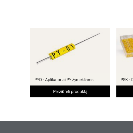
PYD - Aplikatoriai PY žymekliams
PSK - 
Peržiūrėti produktą