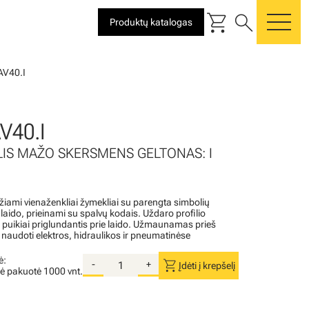
shopping_cart
search
Produktų katalogas
me
AV40.I
V40.I
LIS MAŽO SKERSMENS GELTONAS: I
iami vienaženkliai žymekliai su parengta simbolių
aido, prieinami su spalvų kodais. Uždaro profilio
r puikiai priglundantis prie laido. Užmaunamas prieš
 naudoti elektros, hidraulikos ir pneumatinėse
ė:
shopping_cart
-
+
Įdėti į krepšelį
nė pakuotė
1000 vnt.