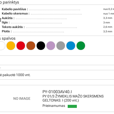
o parinktys
Kabelio paviršius :
nuo 0,2 
Kabelio skersmuo :
nuo 1 mm
Aukštis :
3,3 mm
1
Ilgis :
3 mm
Teksto aukštis :
2,6 mm
Plotis :
3,5 mm
 spalvos
ė
ė pakuotė 1000 vnt.
PY-01003AV40.I
PY 01/3 ŽYMEKLIS MAŽO SKERSMENS
GELTONAS: I (200 vnt.)
Prieinamumas