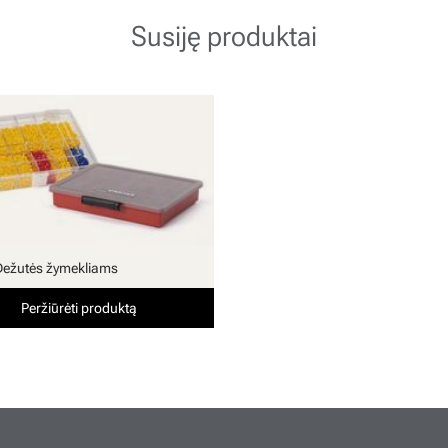
Susiję produktai
Dežutės žymekliams
Peržiūrėti produktą