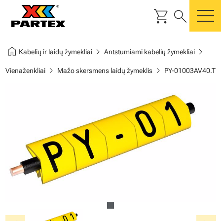
shopping_cart
search
m
home
chevron_right
chevron_right
Kabelių ir laidų žymekliai
Antstumiami kabelių žymekliai
chevron_right
chevron_right
Vienaženkliai
Mažo skersmens laidų žymeklis
PY-01003AV40.T