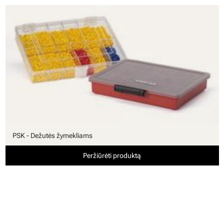
PSK - Dežutės žymekliams
Peržiūrėti produktą