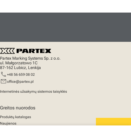
Partex Marking Systems Sp. z o.o.
ul. Małgorzatowo 1C
87-162 Lubicz, Lenkija
call
+48 56 659 08 02
mail
office@partex.pl
Internetinės užsakymų sistemos taisyklės
Greitos nuorodos
Produktų katalogas
Naujienos
Palaikymas