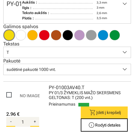
keyboard_arrow_down
PY-01
Aukštis :
3,3 mm
Ilgis :
3 mm
Teksto aukštis :
2,6 mm
Plotis :
3,5 mm
Galimos spalvos
Tekstas
keyboard_arrow_down
T
Pakuotė
keyboard_arrow_down
sudėtinė pakuotė 1000 vnt.
PY-01003AV40.T
PY 01/3 ŽYMEKLIS MAŽO SKERSMENS
GELTONAS: T (200 vnt.)
Prieinamumas
shopping_cart
Įdėti į krepšelį
2.96 €
-
+
info
Rodyti detales