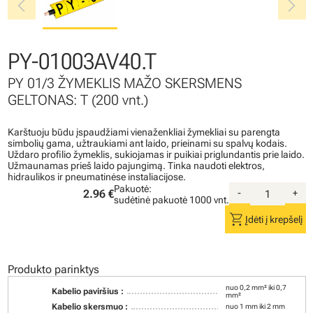
chevron_left
chevron_right
PY-01003AV40.T
PY 01/3 ŽYMEKLIS MAŽO SKERSMENS
GELTONAS: T (200 vnt.)
Karštuoju būdu įspaudžiami vienaženkliai žymekliai su parengta
simbolių gama, užtraukiami ant laido, prieinami su spalvų kodais.
Uždaro profilio žymeklis, sukiojamas ir puikiai priglundantis prie laido.
Užmaunamas prieš laido pajungimą. Tinka naudoti elektros,
hidraulikos ir pneumatinėse instaliacijose.
Pakuotė:
2.96 €
-
+
sudėtinė pakuotė
1000 vnt.
shopping_cart
Įdėti į krepšelį
Produkto parinktys
nuo 0,2 mm² iki 0,7
Kabelio paviršius :
mm²
Kabelio skersmuo :
nuo 1 mm iki 2 mm