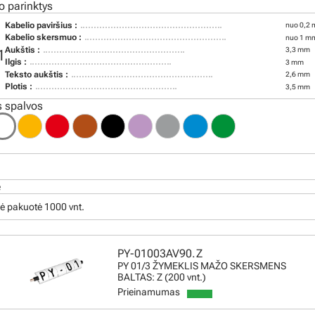
o parinktys
Kabelio paviršius :
nuo 0,2 
Kabelio skersmuo :
nuo 1 mm
Aukštis :
3,3 mm
1
Ilgis :
3 mm
Teksto aukštis :
2,6 mm
Plotis :
3,5 mm
 spalvos
ė
ė pakuotė 1000 vnt.
PY-01003AV90.Z
PY 01/3 ŽYMEKLIS MAŽO SKERSMENS
BALTAS: Z (200 vnt.)
Prieinamumas