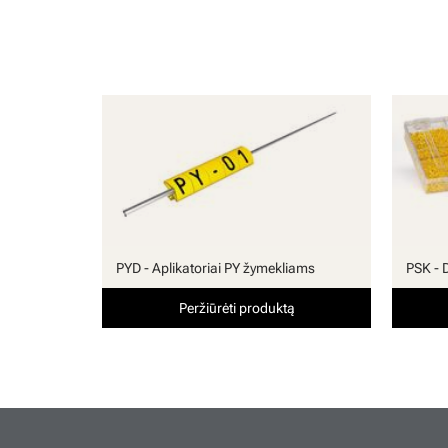
PYD - Aplikatoriai PY žymekliams
PSK - 
Peržiūrėti produktą