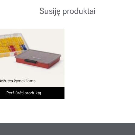
Susiję produktai
Dežutės žymekliams
Peržiūrėti produktą