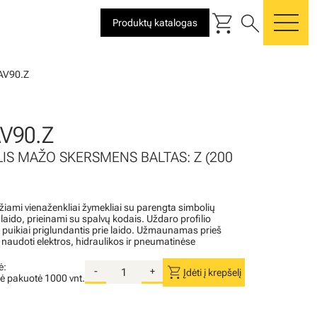
shopping_cart
search
Produktų katalogas
me
AV90.Z
V90.Z
LIS MAŽO SKERSMENS BALTAS: Z (200
iami vienaženkliai žymekliai su parengta simbolių
aido, prieinami su spalvų kodais. Uždaro profilio
r puikiai priglundantis prie laido. Užmaunamas prieš
 naudoti elektros, hidraulikos ir pneumatinėse
ė:
shopping_cart
-
+
Įdėti į krepšelį
nė pakuotė
1000 vnt.