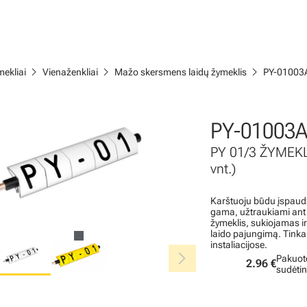
chevron_right
chevron_right
chevron_right
ekliai
Vienaženkliai
Mažo skersmens laidų žymeklis
PY-01003
PY-01003A
PY 01/3 ŽYMEK
vnt.)
Karštuoju būdu įspaudž
gama, užtraukiami ant l
žymeklis, sukiojamas i
laido pajungimą. Tinka
instaliacijose.
chevron_right
Pakuot
2.96 €
sudėti