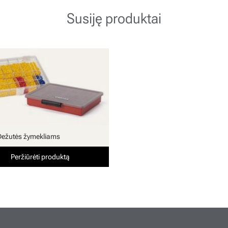
Susiję produktai
Dežutės žymekliams
Peržiūrėti produktą