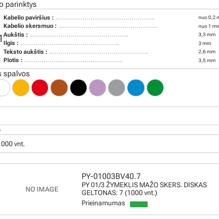
o parinktys
Kabelio paviršius :
nuo 0,2 
Kabelio skersmuo :
nuo 1 mm
Aukštis :
3,3 mm
1
Ilgis :
3 mm
Teksto aukštis :
2,6 mm
Plotis :
3,5 mm
 spalvos
ė
 1000 vnt.
PY-01003BV40.7
PY 01/3 ŽYMEKLIS MAŽO SKERS. DISKAS
GELTONAS: 7 (1000 vnt.)
Prieinamumas