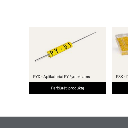
PYD - Aplikatoriai PY žymekliams
PSK - 
Peržiūrėti produktą