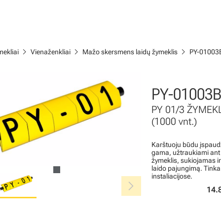
chevron_right
chevron_right
chevron_right
ekliai
Vienaženkliai
Mažo skersmens laidų žymeklis
PY-01003
PY-01003B
PY 01/3 ŽYMEK
(1000 vnt.)
Karštuoju būdu įspaudž
gama, užtraukiami ant l
žymeklis, sukiojamas i
laido pajungimą. Tinka
instaliacijose.
chevron_right
14.