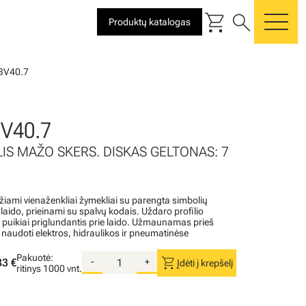
shopping_cart
search
Produktų katalogas
me
BV40.7
V40.7
LIS MAŽO SKERS. DISKAS GELTONAS: 7
iami vienaženkliai žymekliai su parengta simbolių
aido, prieinami su spalvų kodais. Uždaro profilio
r puikiai priglundantis prie laido. Užmaunamas prieš
 naudoti elektros, hidraulikos ir pneumatinėse
Pakuotė:
shopping_cart
83 €
-
+
Įdėti į krepšelį
ritinys
1000 vnt.