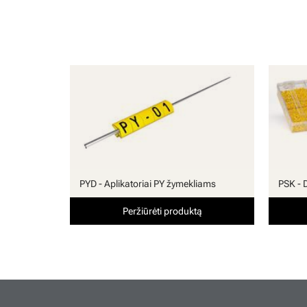
PYD - Aplikatoriai PY žymekliams
PSK - 
Peržiūrėti produktą