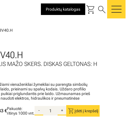
shopping_cart
search
Produktų katalogas
me
BV40.H
BV40.H
LIS MAŽO SKERS. DISKAS GELTONAS: H
iami vienaženkliai žymekliai su parengta simbolių
aido, prieinami su spalvų kodais. Uždaro profilio
r puikiai priglundantis prie laido. Užmaunamas prieš
 naudoti elektros, hidraulikos ir pneumatinėse
Pakuotė:
shopping_cart
83 €
-
+
Įdėti į krepšelį
ritinys
1000 vnt.