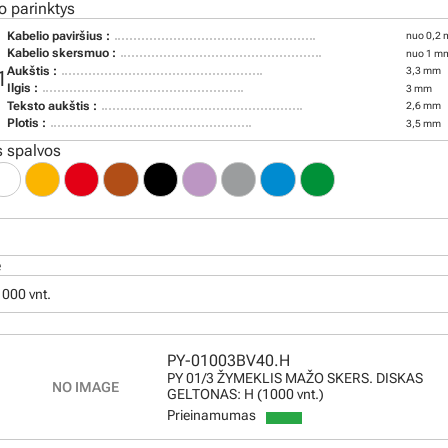
o parinktys
Kabelio paviršius :
nuo 0,2 
Kabelio skersmuo :
nuo 1 mm
Aukštis :
3,3 mm
1
Ilgis :
3 mm
Teksto aukštis :
2,6 mm
Plotis :
3,5 mm
 spalvos
ė
 1000 vnt.
PY-01003BV40.H
PY 01/3 ŽYMEKLIS MAŽO SKERS. DISKAS
GELTONAS: H (1000 vnt.)
Prieinamumas