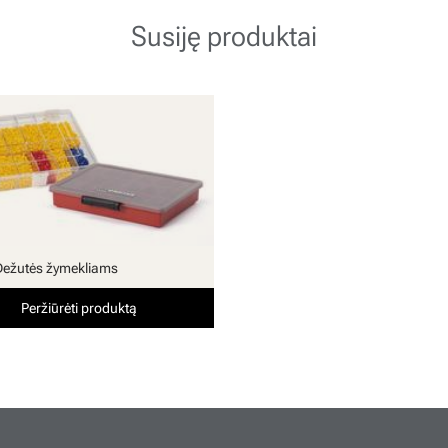
Susiję produktai
Dežutės žymekliams
Peržiūrėti produktą