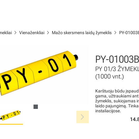
chevron_right
chevron_right
chevron_right
ekliai
Vienaženkliai
Mažo skersmens laidų žymeklis
PY-01003
PY-01003
PY 01/3 ŽYMEK
(1000 vnt.)
Karštuoju būdu įspaudž
gama, užtraukiami ant l
žymeklis, sukiojamas i
laido pajungimą. Tinka
instaliacijose.
chevron_right
14.