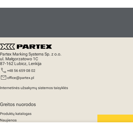
Partex Marking Systems Sp. z o.o.
ul. Małgorzatowo 1C
87-162 Lubicz, Lenkija
call
+48 56 659 08 02
mail
office@partex.pl
Internetinės užsakymų sistemos taisyklės
Greitos nuorodos
Produktų katalogas
Naujienos
Palaikymas
We mark the future