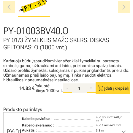
chevron_left
chevron_right
PY-01003BV40.O
PY 01/3 ŽYMEKLIS MAŽO SKERS. DISKAS
GELTONAS: O (1000 vnt.)
Karštuoju būdu įspaudžiami vienaženkliai žymekliai su parengta
simbolių gama, užtraukiami ant laido, prieinami su spalvų kodais.
Uždaro profilio žymeklis, sukiojamas ir puikiai priglundantis prie laido.
Užmaunamas prieš laido pajungimą. Tinka naudoti elektros,
hidraulikos ir pneumatinėse instaliacijose.
Pakuotė:
shopping_cart
14.83 €
-
+
Įdėti į krepšelį
ritinys
1000 vnt.
Produkto parinktys
nuo 0,2 mm² iki 0,7
Kabelio paviršius :
mm²
Kabelio skersmuo :
nuo 1 mm iki 2 mm
keyboard_arrow_down
PY-01
Aukštis :
3,3 mm