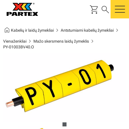
shopping_cart
search
m
home
chevron_right
chevron_right
Kabelių ir laidų žymekliai
Antstumiami kabelių žymekliai
chevron_right
chevron_right
Vienaženkliai
Mažo skersmens laidų žymeklis
PY-01003BV40.O