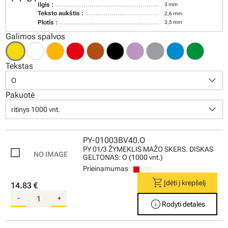
Ilgis :
3 mm
Teksto aukštis :
2,6 mm
Plotis :
3,5 mm
Galimos spalvos
Tekstas
keyboard_arrow_down
O
Pakuotė
keyboard_arrow_down
ritinys 1000 vnt.
PY-01003BV40.O
PY 01/3 ŽYMEKLIS MAŽO SKERS. DISKAS
GELTONAS: O (1000 vnt.)
Prieinamumas
shopping_cart
Įdėti į krepšelį
14.83 €
-
+
info
Rodyti detales