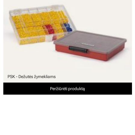
PSK - Dežutės žymekliams
Peržiūrėti produktą