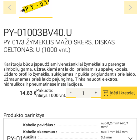
chevron_left
chevron_right
PY-01003BV40.U
PY 01/3 ŽYMEKLIS MAŽO SKERS. DISKAS
GELTONAS: U (1000 vnt.)
Karštuoju būdu įspaudžiami vienaženkliai žymekliai su parengta
simbolių gama, užtraukiami ant laido, prieinami su spalvų kodais.
Uždaro profilio žymeklis, sukiojamas ir puikiai priglundantis prie laido.
Užmaunamas prieš laido pajungimą. Tinka naudoti elektros,
hidraulikos ir pneumatinėse instaliacijose.
Pakuotė:
shopping_cart
14.83 €
-
+
Įdėti į krepšelį
ritinys
1000 vnt.
Produkto parinktys
nuo 0,2 mm² iki 0,7
Kabelio paviršius :
mm²
Kabelio skersmuo :
nuo 1 mm iki 2 mm
keyboard_arrow_down
PY-01
Aukštis :
3,3 mm