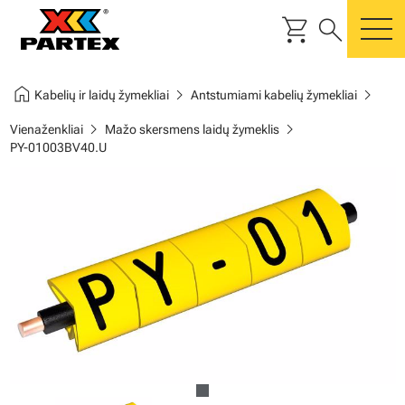
shopping_cart
search
m
home
chevron_right
chevron_right
Kabelių ir laidų žymekliai
Antstumiami kabelių žymekliai
chevron_right
chevron_right
Vienaženkliai
Mažo skersmens laidų žymeklis
PY-01003BV40.U