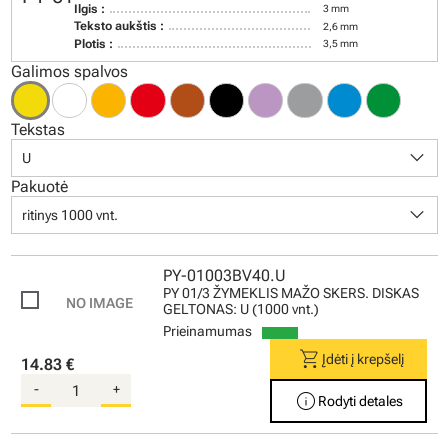
Ilgis :
3 mm
Teksto aukštis :
2,6 mm
Plotis :
3,5 mm
Galimos spalvos
Tekstas
keyboard_arrow_down
U
Pakuotė
keyboard_arrow_down
ritinys 1000 vnt.
PY-01003BV40.U
PY 01/3 ŽYMEKLIS MAŽO SKERS. DISKAS
GELTONAS: U (1000 vnt.)
Prieinamumas
shopping_cart
Įdėti į krepšelį
14.83 €
-
+
info
Rodyti detales