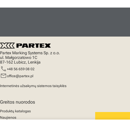
Partex Marking Systems Sp. z o.o.
ul. Małgorzatowo 1C
87-162 Lubicz, Lenkija
call
+48 56 659 08 02
mail
office@partex.pl
Internetinės užsakymų sistemos taisyklės
Greitos nuorodos
Produktų katalogas
Naujienos
Palaikymas
We mark the future