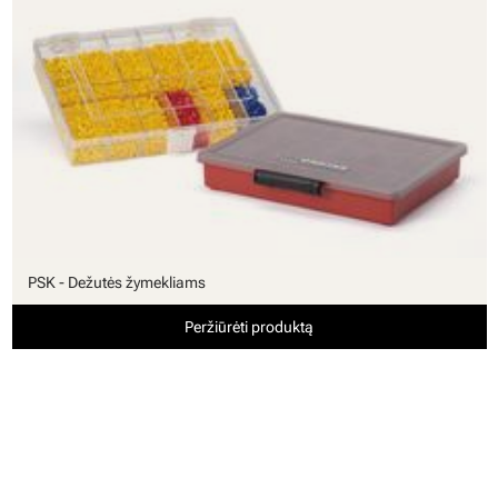
PSK - Dežutės žymekliams
Peržiūrėti produktą