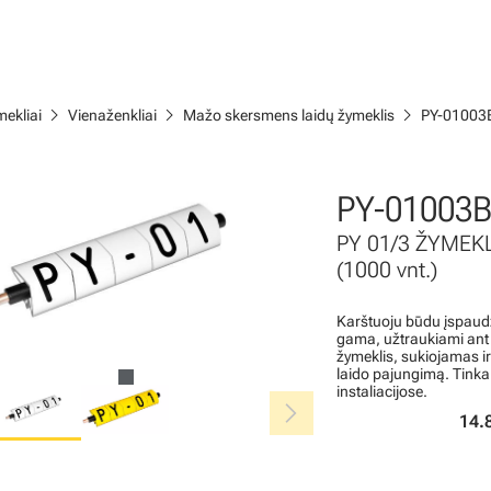
chevron_right
chevron_right
chevron_right
ekliai
Vienaženkliai
Mažo skersmens laidų žymeklis
PY-01003
PY-01003B
PY 01/3 ŽYMEKL
(1000 vnt.)
Karštuoju būdu įspaudž
gama, užtraukiami ant l
žymeklis, sukiojamas i
laido pajungimą. Tinka
instaliacijose.
chevron_right
14.