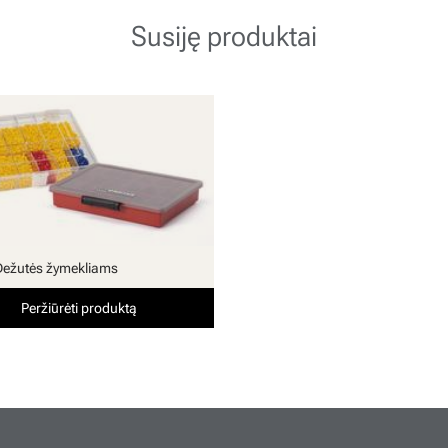
Susiję produktai
Dežutės žymekliams
Peržiūrėti produktą