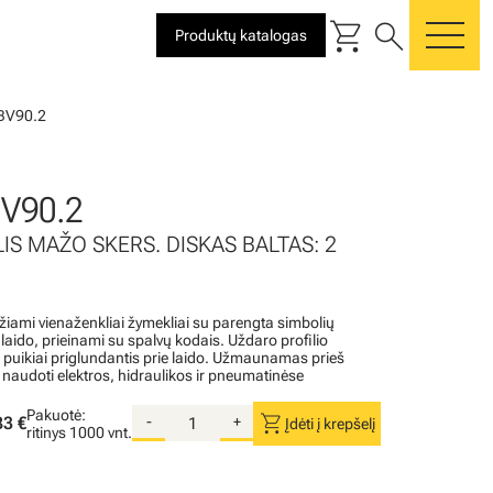
shopping_cart
search
Produktų katalogas
me
BV90.2
V90.2
IS MAŽO SKERS. DISKAS BALTAS: 2
iami vienaženkliai žymekliai su parengta simbolių
aido, prieinami su spalvų kodais. Uždaro profilio
r puikiai priglundantis prie laido. Užmaunamas prieš
 naudoti elektros, hidraulikos ir pneumatinėse
Pakuotė:
shopping_cart
83 €
-
+
Įdėti į krepšelį
ritinys
1000 vnt.