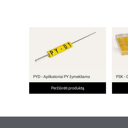
PYD - Aplikatoriai PY žymekliams
PSK - 
Peržiūrėti produktą