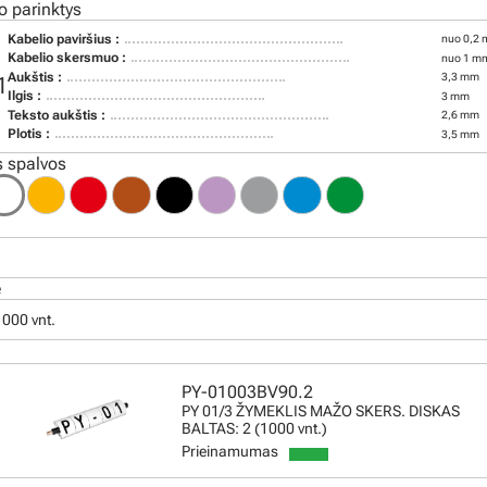
o parinktys
Kabelio paviršius :
nuo 0,2 
Kabelio skersmuo :
nuo 1 mm
Aukštis :
3,3 mm
1
Ilgis :
3 mm
Teksto aukštis :
2,6 mm
Plotis :
3,5 mm
 spalvos
ė
 1000 vnt.
PY-01003BV90.2
PY 01/3 ŽYMEKLIS MAŽO SKERS. DISKAS
BALTAS: 2 (1000 vnt.)
Prieinamumas