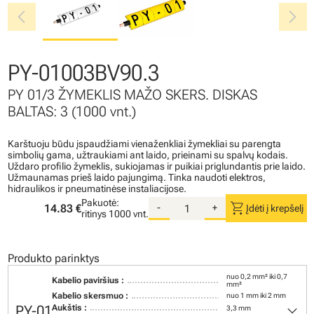
chevron_left
chevron_right
PY-01003BV90.3
PY 01/3 ŽYMEKLIS MAŽO SKERS. DISKAS
BALTAS: 3 (1000 vnt.)
Karštuoju būdu įspaudžiami vienaženkliai žymekliai su parengta
simbolių gama, užtraukiami ant laido, prieinami su spalvų kodais.
Uždaro profilio žymeklis, sukiojamas ir puikiai priglundantis prie laido.
Užmaunamas prieš laido pajungimą. Tinka naudoti elektros,
hidraulikos ir pneumatinėse instaliacijose.
Pakuotė:
shopping_cart
14.83 €
-
+
Įdėti į krepšelį
ritinys
1000 vnt.
Produkto parinktys
nuo 0,2 mm² iki 0,7
Kabelio paviršius :
mm²
Kabelio skersmuo :
nuo 1 mm iki 2 mm
keyboard_arrow_down
PY-01
Aukštis :
3,3 mm