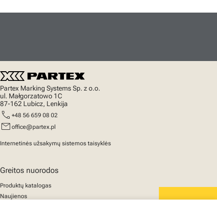
Partex Marking Systems Sp. z o.o.
ul. Małgorzatowo 1C
87-162 Lubicz, Lenkija
call
+48 56 659 08 02
mail
office@partex.pl
Internetinės užsakymų sistemos taisyklės
Greitos nuorodos
Produktų katalogas
Naujienos
Palaikymas
We mark the future