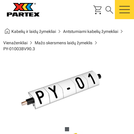
shopping_cart
search
m
home
chevron_right
chevron_right
Kabelių ir laidų žymekliai
Antstumiami kabelių žymekliai
chevron_right
chevron_right
Vienaženkliai
Mažo skersmens laidų žymeklis
PY-01003BV90.3