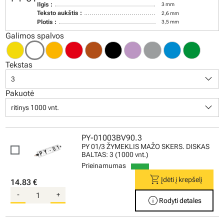
Ilgis :
3 mm
Teksto aukštis :
2,6 mm
Plotis :
3,5 mm
Galimos spalvos
Tekstas
keyboard_arrow_down
3
Pakuotė
keyboard_arrow_down
ritinys 1000 vnt.
PY-01003BV90.3
PY 01/3 ŽYMEKLIS MAŽO SKERS. DISKAS
BALTAS: 3 (1000 vnt.)
Prieinamumas
shopping_cart
Įdėti į krepšelį
14.83 €
-
+
info
Rodyti detales