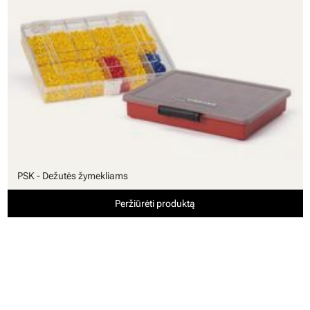
PSK - Dežutės žymekliams
Peržiūrėti produktą