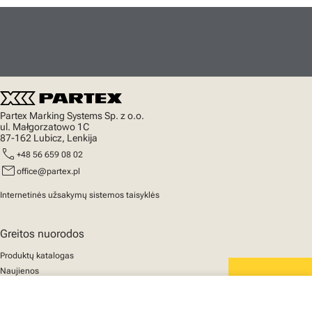
Partex Marking Systems Sp. z o.o.
ul. Małgorzatowo 1C
87-162 Lubicz, Lenkija
call
+48 56 659 08 02
mail
office@partex.pl
Internetinės užsakymų sistemos taisyklės
Greitos nuorodos
Produktų katalogas
Naujienos
Palaikymas
We mark the future
close
Apie mus
Jūsų krepšelis