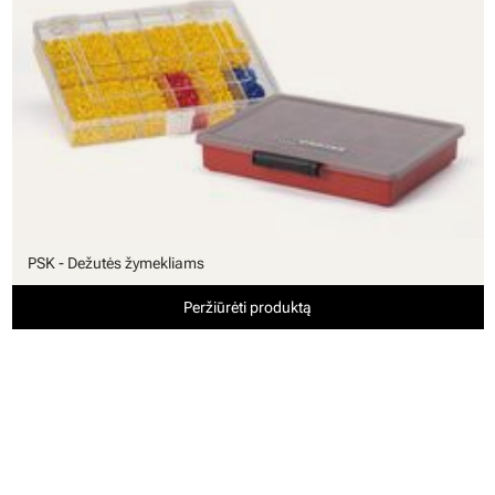
PSK - Dežutės žymekliams
Peržiūrėti produktą