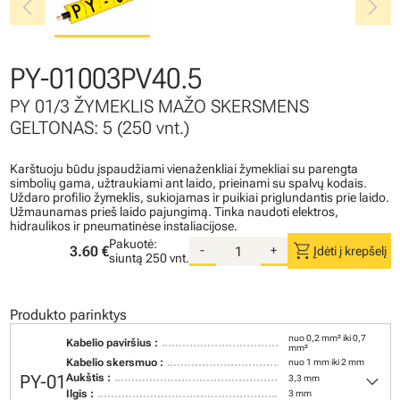
chevron_left
chevron_right
PY-01003PV40.5
PY 01/3 ŽYMEKLIS MAŽO SKERSMENS
GELTONAS: 5 (250 vnt.)
Karštuoju būdu įspaudžiami vienaženkliai žymekliai su parengta
simbolių gama, užtraukiami ant laido, prieinami su spalvų kodais.
Uždaro profilio žymeklis, sukiojamas ir puikiai priglundantis prie laido.
Užmaunamas prieš laido pajungimą. Tinka naudoti elektros,
hidraulikos ir pneumatinėse instaliacijose.
Pakuotė:
shopping_cart
3.60 €
-
+
Įdėti į krepšelį
siuntą
250 vnt.
Produkto parinktys
nuo 0,2 mm² iki 0,7
Kabelio paviršius :
mm²
Kabelio skersmuo :
nuo 1 mm iki 2 mm
keyboard_arrow_down
PY-01
Aukštis :
3,3 mm
Ilgis :
3 mm