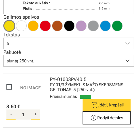
Teksto aukštis :
2,6 mm
Plotis :
3,5 mm
Galimos spalvos
Tekstas
keyboard_arrow_down
5
Pakuotė
keyboard_arrow_down
siuntą 250 vnt.
PY-01003PV40.5
PY 01/3 ŽYMEKLIS MAŽO SKERSMENS
GELTONAS: 5 (250 vnt.)
Prieinamumas
shopping_cart
Įdėti į krepšelį
3.60 €
-
+
info
Rodyti detales