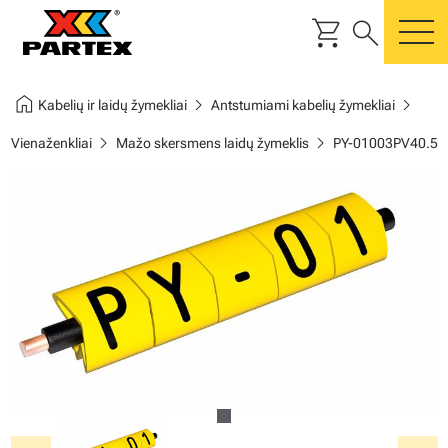
shopping_cart
search
m
home
chevron_right
chevron_right
Kabelių ir laidų žymekliai
Antstumiami kabelių žymekliai
chevron_right
chevron_right
Vienaženkliai
Mažo skersmens laidų žymeklis
PY-01003PV40.5