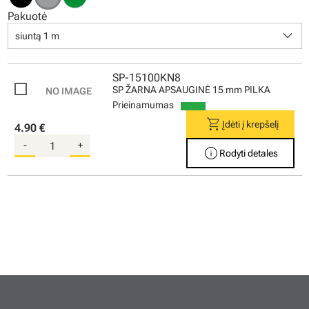
Pakuotė
keyboard_arrow_down
siuntą 1 m
SP-15100KN8
SP ŽARNA APSAUGINĖ 15 mm PILKA
Prieinamumas
shopping_cart
Įdėti į krepšelį
4.90 €
-
+
info
Rodyti detales