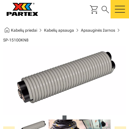
shopping_cart
search
m
home
chevron_right
chevron_right
chevron_right
Kabelių priedai
Kabelių apsauga
Apsauginės žarnos
SP-15100KN8