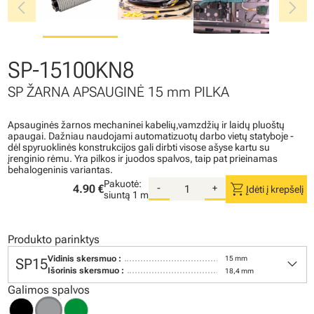
chevron_left
chevron_right
SP-15100KN8
SP ŽARNA APSAUGINĖ 15 mm PILKA
Apsauginės žarnos mechaninei kabelių,vamzdžių ir laidų pluoštų
apaugai. Dažniau naudojami automatizuotų darbo vietų statyboje -
dėl spyruoklinės konstrukcijos gali dirbti visose ašyse kartu su
įrenginio rėmu. Yra pilkos ir juodos spalvos, taip pat prieinamas
behalogeninis variantas.
Pakuotė:
shopping_cart
4.90 €
-
+
Įdėti į krepšelį
siuntą
1 m
Produkto parinktys
keyboard_arrow_down
Vidinis skersmuo :
15 mm
SP15
Išorinis skersmuo :
18,4 mm
Galimos spalvos