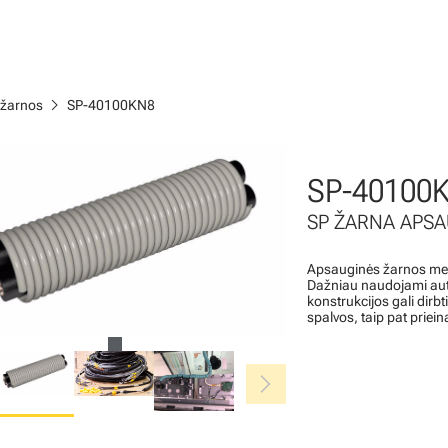
chevron_right
 žarnos
SP-40100KN8
SP-40100
SP ŽARNA APSA
Apsauginės žarnos mech
Dažniau naudojami auto
konstrukcijos gali dirbt
spalvos, taip pat prie
chevron_right