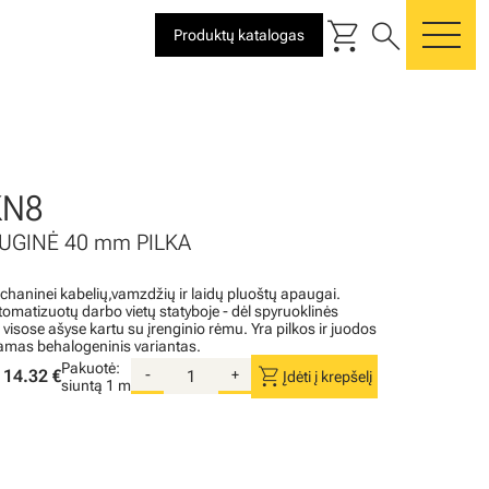
shopping_cart
search
Produktų katalogas
me
KN8
UGINĖ 40 mm PILKA
aninei kabelių,vamzdžių ir laidų pluoštų apaugai.
matizuotų darbo vietų statyboje - dėl spyruoklinės
i visose ašyse kartu su įrenginio rėmu. Yra pilkos ir juodos
inamas behalogeninis variantas.
Pakuotė:
shopping_cart
14.32 €
-
+
Įdėti į krepšelį
siuntą
1 m