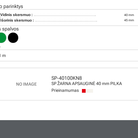
o parinktys
Vidinis skersmuo :
40 mm
0
Išorinis skersmuo :
45 mm
 spalvos
ė
 1 m
SP-40100KN8
SP ŽARNA APSAUGINĖ 40 mm PILKA
Prieinamumas