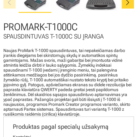
chevron_left
chevron_right
PROMARK-T1000C
SPAUSDINTUVAS T-1000C SU ĮRANGA
Naujas ProMark T-1000 spausdintuvas, tai nepakeičiamas darbo
įrankis diegėjams bei skirstomųjų skydų ir automatikos spintų
gamintojams. Mažas svoris, maži gabaritai bei įmontuota vidinė
atmintis leidžia dirbti ir lauko sąlygomis. Žymeklių indeksai
spausdinami T-1000 įvedami į įrenginio meniu, tai palengvina
atitinkamos medžiagos bei jos dydžio pasirinkimą. pasirinkus
žymeklio rūšį, T-1000 automatiškai nustato teksto kryptį bei pritaiko
įpjovimo gylį. Patogus, apšviečiamas ekranas su didele rezoliucija bei
paprasta klaviatūra QWERTY padeda greitai įvesti papildomus
ženklinimus. Dėl skaidrios sąsajos spausdintuvo aptarnavimas yra
ypač paprastas. Pažangūs projektai gali būti išsiųsti į T-1000 iš
naujausios, programos Promark Creator programos varianto, skirto
aptarnauti Partex sistemas. Spausdintuvas turi variantą T-1000 z
rusiškomis raidėmis (cirilica) klaviatūroje.
Produktas pagal specialų užsakymą