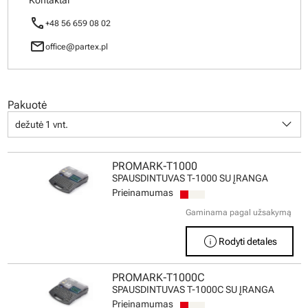
Kontaktai
call
+48 56 659 08 02
mail
office@partex.pl
Pakuotė
keyboard_arrow_down
dežutė 1 vnt.
PROMARK-T1000
SPAUSDINTUVAS T-1000 SU ĮRANGA
Prieinamumas
Gaminama pagal užsakymą
info
Rodyti detales
PROMARK-T1000C
SPAUSDINTUVAS T-1000C SU ĮRANGA
Prieinamumas