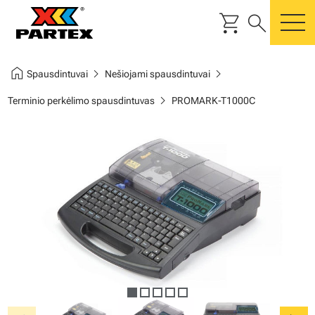
shopping_cart
search
m
home
chevron_right
chevron_right
Spausdintuvai
Nešiojami spausdintuvai
chevron_right
Terminio perkėlimo spausdintuvas
PROMARK-T1000C