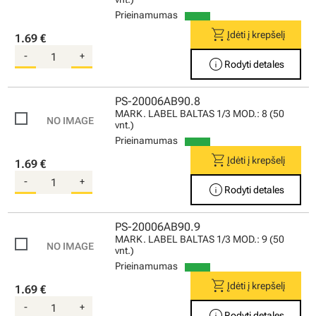
Prieinamumas
shopping_cart
Įdėti į krepšelį
1.69 €
-
+
info
Rodyti detales
PS-20006AB90.8
MARK. LABEL BALTAS 1/3 MOD.: 8 (50
vnt.)
Prieinamumas
shopping_cart
Įdėti į krepšelį
1.69 €
-
+
info
Rodyti detales
PS-20006AB90.9
MARK. LABEL BALTAS 1/3 MOD.: 9 (50
vnt.)
Prieinamumas
shopping_cart
Įdėti į krepšelį
1.69 €
-
+
info
Rodyti detales