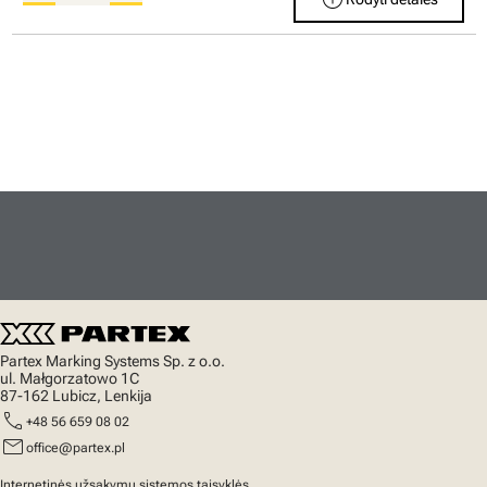
Partex Marking Systems Sp. z o.o.
ul. Małgorzatowo 1C
87-162 Lubicz, Lenkija
call
+48 56 659 08 02
mail
office@partex.pl
Internetinės užsakymų sistemos taisyklės