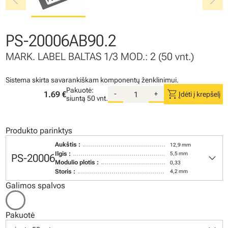
chevron_left
chevron_right
PS-20006AB90.2
MARK. LABEL BALTAS 1/3 MOD.: 2 (50 vnt.)
Sistema skirta savarankiškam komponentų ženklinimui.
Pakuotė:
shopping_cart
1.69 €
-
+
Įdėti į krepšelį
siuntą
50 vnt.
Produkto parinktys
Aukštis :
12,9 mm
keyboard_arrow_down
Ilgis :
5,5 mm
PS-20006
Modulio plotis :
0,33
Storis :
4,2 mm
Galimos spalvos
Pakuotė