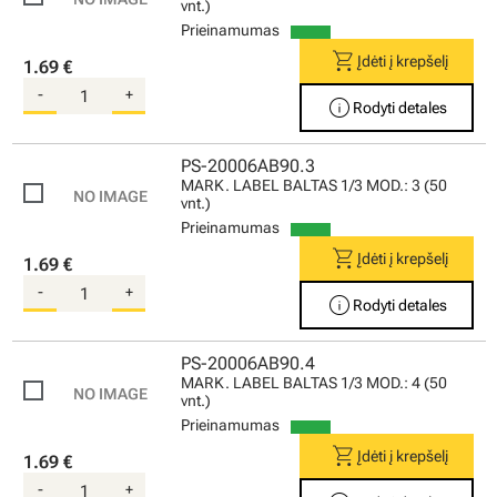
vnt.)
Prieinamumas
shopping_cart
Įdėti į krepšelį
1.69 €
-
+
info
Rodyti detales
PS-20006AB90.3
MARK. LABEL BALTAS 1/3 MOD.: 3 (50
vnt.)
Prieinamumas
shopping_cart
Įdėti į krepšelį
1.69 €
-
+
info
Rodyti detales
PS-20006AB90.4
MARK. LABEL BALTAS 1/3 MOD.: 4 (50
vnt.)
Prieinamumas
shopping_cart
Įdėti į krepšelį
1.69 €
-
+