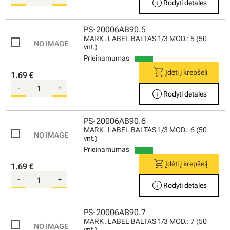
info
Rodyti detales
PS-20006AB90.5
MARK. LABEL BALTAS 1/3 MOD.: 5 (50
vnt.)
Prieinamumas
shopping_cart
Įdėti į krepšelį
1.69 €
-
+
info
Rodyti detales
PS-20006AB90.6
MARK. LABEL BALTAS 1/3 MOD.: 6 (50
vnt.)
Prieinamumas
shopping_cart
Įdėti į krepšelį
1.69 €
-
+
info
Rodyti detales
PS-20006AB90.7
MARK. LABEL BALTAS 1/3 MOD.: 7 (50
vnt.)