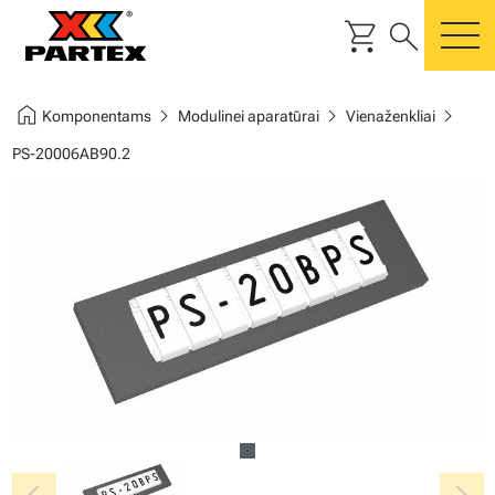
shopping_cart
search
m
home
chevron_right
chevron_right
chevron_right
Komponentams
Modulinei aparatūrai
Vienaženkliai
PS-20006AB90.2