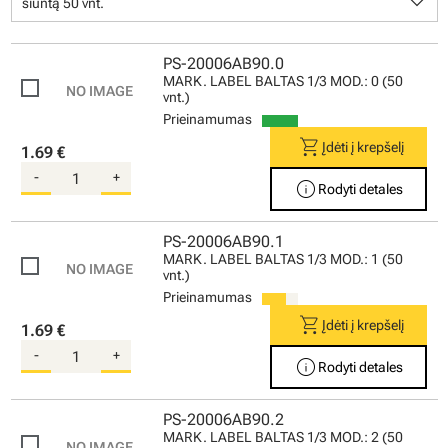
keyboard_arrow_down
siuntą 50 vnt.
PS-20006AB90.0
MARK. LABEL BALTAS 1/3 MOD.: 0 (50
vnt.)
Prieinamumas
shopping_cart
Įdėti į krepšelį
1.69 €
-
+
info
Rodyti detales
PS-20006AB90.1
MARK. LABEL BALTAS 1/3 MOD.: 1 (50
vnt.)
Prieinamumas
shopping_cart
Įdėti į krepšelį
1.69 €
-
+
info
Rodyti detales
PS-20006AB90.2
MARK. LABEL BALTAS 1/3 MOD.: 2 (50