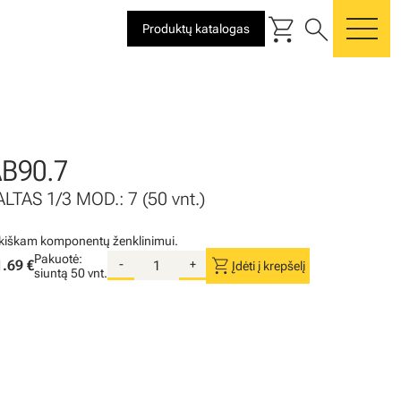
shopping_cart
search
Produktų katalogas
me
B90.7
TAS 1/3 MOD.: 7 (50 vnt.)
nkiškam komponentų ženklinimui.
Pakuotė:
shopping_cart
1.69 €
-
+
Įdėti į krepšelį
siuntą
50 vnt.