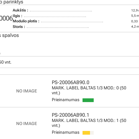
o parinktys
Aukštis :
12,9
Ilgis :
5,5 
0006
Modulio plotis :
0,33
Storis :
4,2 
 spalvos
ė
50 vnt.
PS-20006AB90.0
MARK. LABEL BALTAS 1/3 MOD.: 0 (50
vnt.)
Prieinamumas
PS-20006AB90.1
MARK. LABEL BALTAS 1/3 MOD.: 1 (50
vnt.)
Prieinamumas