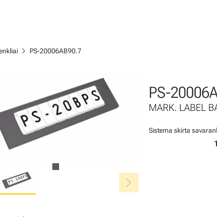
chevron_right
nkliai
PS-20006AB90.7
PS-20006A
MARK. LABEL BAL
Sistema skirta savara
chevron_right