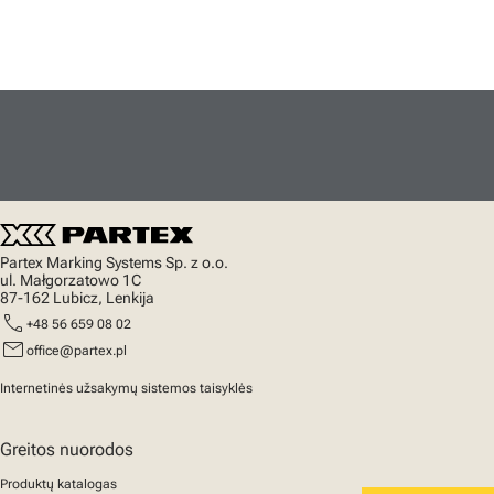
Partex Marking Systems Sp. z o.o.
ul. Małgorzatowo 1C
87-162 Lubicz, Lenkija
call
+48 56 659 08 02
mail
office@partex.pl
Internetinės užsakymų sistemos taisyklės
Greitos nuorodos
Produktų katalogas