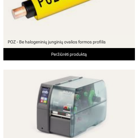
POZ - Be halogeninių junginių ovalios formos profilis
Peržiūrėti produktą