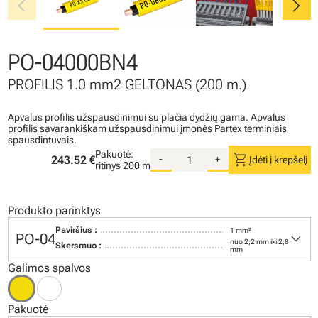
chevron_left
chevron_right
PO-04000BN4
PROFILIS 1.0 mm2 GELTONAS (200 m.)
Apvalus profilis užspausdinimui su plačia dydžių gama. Apvalus
profilis savarankiškam užspausdinimui įmonės Partex terminiais
spausdintuvais.
Pakuotė:
shopping_cart
243.52 €
-
+
Įdėti į krepšelį
ritinys
200 m
Produkto parinktys
Paviršius :
1 mm²
keyboard_arrow_down
PO-04
nuo 2,2 mm iki 2,8
Skersmuo :
mm
Galimos spalvos
Pakuotė