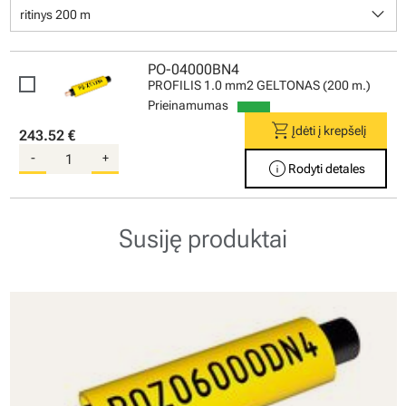
keyboard_arrow_down
ritinys 200 m
PO-04000BN4
PROFILIS 1.0 mm2 GELTONAS (200 m.)
Prieinamumas
shopping_cart
Įdėti į krepšelį
243.52 €
-
+
info
Rodyti detales
Susiję produktai