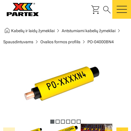
shopping_cart
search
m
home
chevron_right
chevron_right
Kabelių ir laidų žymekliai
Antstumiami kabelių žymekliai
chevron_right
chevron_right
Spausdintuvams
Ovalios formos profilis
PO-04000BN4