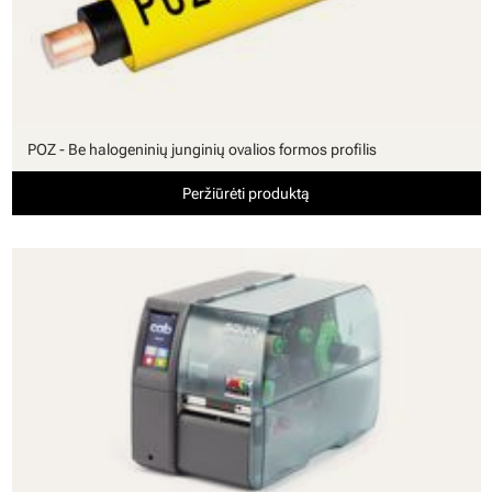
POZ - Be halogeninių junginių ovalios formos profilis
Peržiūrėti produktą