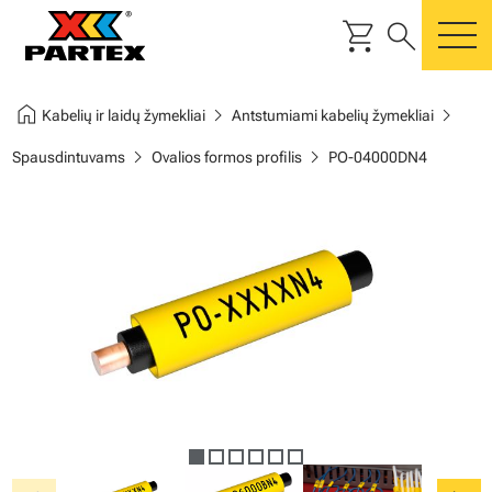
shopping_cart
search
m
home
chevron_right
chevron_right
Kabelių ir laidų žymekliai
Antstumiami kabelių žymekliai
chevron_right
chevron_right
Spausdintuvams
Ovalios formos profilis
PO-04000DN4