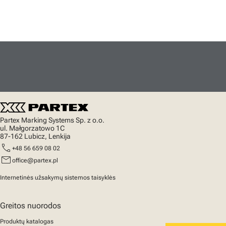
Partex Marking Systems Sp. z o.o.
ul. Małgorzatowo 1C
87-162 Lubicz, Lenkija
call
+48 56 659 08 02
mail
office@partex.pl
Internetinės užsakymų sistemos taisyklės
Greitos nuorodos
Produktų katalogas