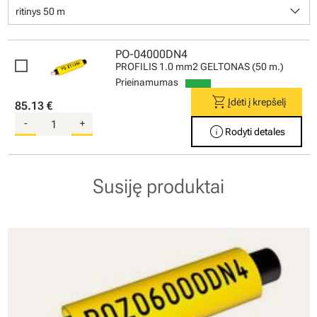
keyboard_arrow_down
ritinys 50 m
PO-04000DN4
PROFILIS 1.0 mm2 GELTONAS (50 m.)
Prieinamumas
shopping_cart
Įdėti į krepšelį
85.13 €
-
+
info
Rodyti detales
Susiję produktai