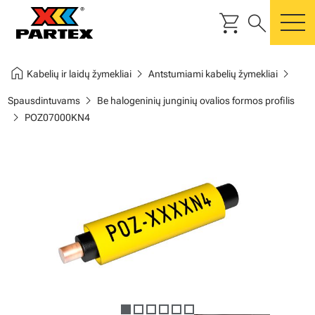
shopping_cart
search
m
home
chevron_right
chevron_right
Kabelių ir laidų žymekliai
Antstumiami kabelių žymekliai
chevron_right
Spausdintuvams
Be halogeninių junginių ovalios formos profilis
chevron_right
POZ07000KN4