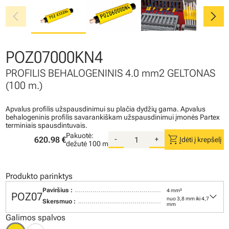
chevron_left
chevron_right
POZ07000KN4
PROFILIS BEHALOGENINIS 4.0 mm2 GELTONAS
(100 m.)
Apvalus profilis užspausdinimui su plačia dydžių gama. Apvalus
behalogeninis profilis savarankiškam užspausdinimui įmonės Partex
terminiais spausdintuvais.
Pakuotė:
shopping_cart
620.98 €
-
+
Įdėti į krepšelį
dežutė
100 m
Produkto parinktys
Paviršius :
4 mm²
keyboard_arrow_down
POZ07
nuo 3,8 mm iki 4,7
Skersmuo :
mm
Galimos spalvos