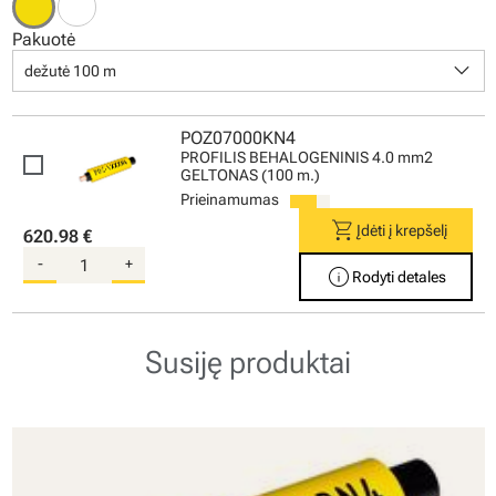
Pakuotė
keyboard_arrow_down
dežutė 100 m
POZ07000KN4
PROFILIS BEHALOGENINIS 4.0 mm2
GELTONAS (100 m.)
Prieinamumas
shopping_cart
Įdėti į krepšelį
620.98 €
-
+
info
Rodyti detales
Susiję produktai