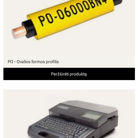
PO - Ovalios formos profilis
Peržiūrėti produktą