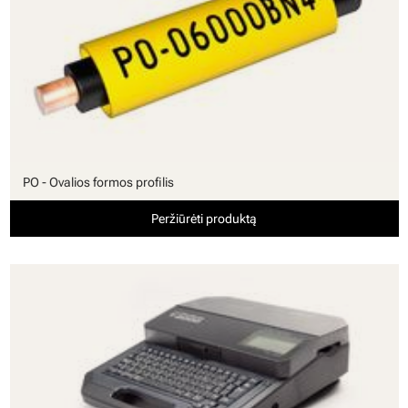
PO - Ovalios formos profilis
Peržiūrėti produktą