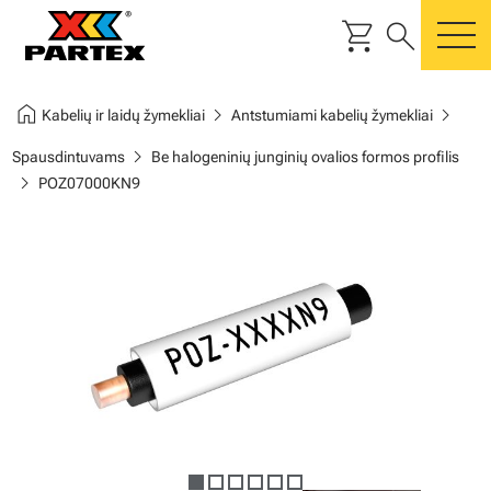
shopping_cart
search
m
home
chevron_right
chevron_right
Kabelių ir laidų žymekliai
Antstumiami kabelių žymekliai
chevron_right
Spausdintuvams
Be halogeninių junginių ovalios formos profilis
chevron_right
POZ07000KN9