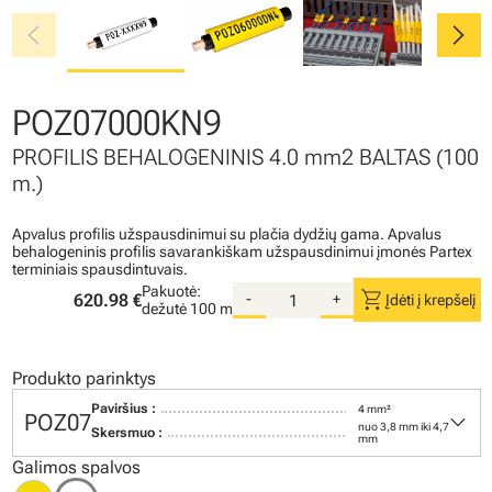
chevron_left
chevron_right
POZ07000KN9
PROFILIS BEHALOGENINIS 4.0 mm2 BALTAS (100
m.)
Apvalus profilis užspausdinimui su plačia dydžių gama. Apvalus
behalogeninis profilis savarankiškam užspausdinimui įmonės Partex
terminiais spausdintuvais.
Pakuotė:
shopping_cart
620.98 €
-
+
Įdėti į krepšelį
dežutė
100 m
Produkto parinktys
Paviršius :
4 mm²
keyboard_arrow_down
POZ07
nuo 3,8 mm iki 4,7
Skersmuo :
mm
Galimos spalvos