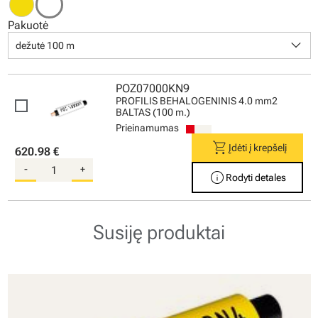
Pakuotė
keyboard_arrow_down
dežutė 100 m
POZ07000KN9
PROFILIS BEHALOGENINIS 4.0 mm2
BALTAS (100 m.)
Prieinamumas
shopping_cart
Įdėti į krepšelį
620.98 €
-
+
info
Rodyti detales
Susiję produktai