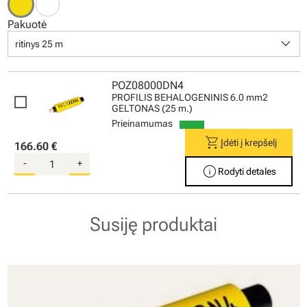
Pakuotė
keyboard_arrow_down
ritinys 25 m
POZ08000DN4
PROFILIS BEHALOGENINIS 6.0 mm2
GELTONAS (25 m.)
Prieinamumas
shopping_cart
Įdėti į krepšelį
166.60 €
-
+
info
Rodyti detales
Susiję produktai