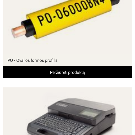
PO - Ovalios formos profilis
Peržiūrėti produktą