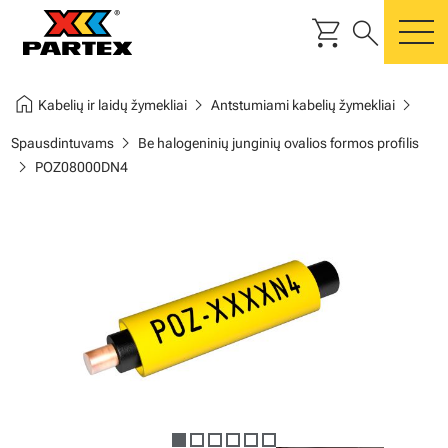
shopping_cart
search
m
home
chevron_right
chevron_right
Kabelių ir laidų žymekliai
Antstumiami kabelių žymekliai
chevron_right
Spausdintuvams
Be halogeninių junginių ovalios formos profilis
chevron_right
POZ08000DN4