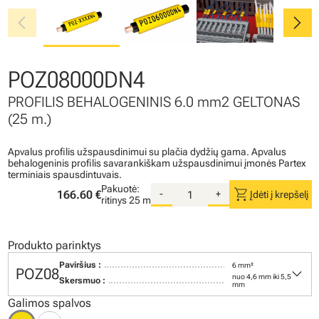
chevron_left
chevron_right
POZ08000DN4
PROFILIS BEHALOGENINIS 6.0 mm2 GELTONAS
(25 m.)
Apvalus profilis užspausdinimui su plačia dydžių gama. Apvalus
behalogeninis profilis savarankiškam užspausdinimui įmonės Partex
terminiais spausdintuvais.
Pakuotė:
shopping_cart
166.60 €
-
+
Įdėti į krepšelį
ritinys
25 m
Produkto parinktys
Paviršius :
6 mm²
keyboard_arrow_down
POZ08
nuo 4,6 mm iki 5,5
Skersmuo :
mm
Galimos spalvos