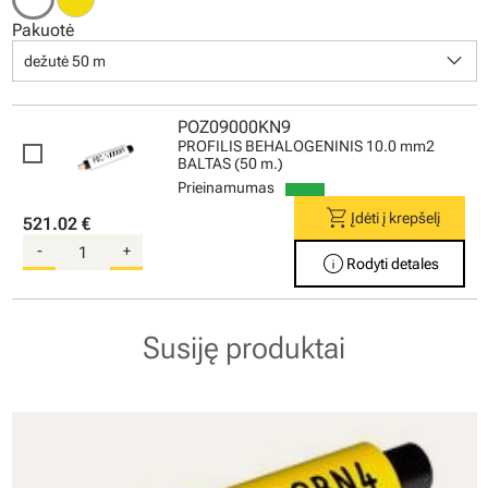
Pakuotė
keyboard_arrow_down
dežutė 50 m
POZ09000KN9
PROFILIS BEHALOGENINIS 10.0 mm2
BALTAS (50 m.)
Prieinamumas
shopping_cart
Įdėti į krepšelį
521.02 €
-
+
info
Rodyti detales
Susiję produktai