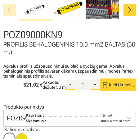
chevron_left
chevron_right
POZ09000KN9
PROFILIS BEHALOGENINIS 10.0 mm2 BALTAS (50
m.)
Apvalus profilis užspausdinimui su plačia dydžių gama. Apvalus
behalogeninis profilis savarankiškam užspausdinimui įmonės Partex
terminiais spausdintuvais.
Pakuotė:
shopping_cart
521.02 €
-
+
Įdėti į krepšelį
dežutė
50 m
Produkto parinktys
keyboard_arrow_down
Paviršius :
10 mm²
POZ09
Skersmuo :
nuo 5,6 mm iki 7 mm
Galimos spalvos