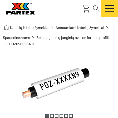
shopping_cart
search
m
home
chevron_right
chevron_right
Kabelių ir laidų žymekliai
Antstumiami kabelių žymekliai
chevron_right
Spausdintuvams
Be halogeninių junginių ovalios formos profilis
chevron_right
POZ09000KN9