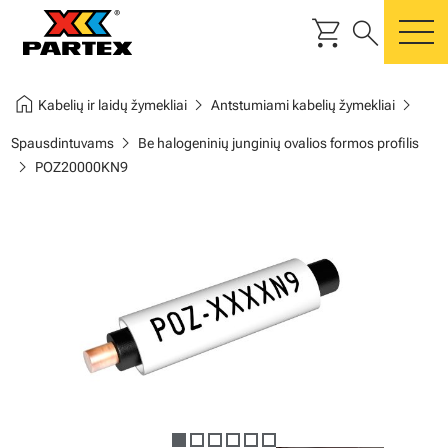
shopping_cart
search
m
home
chevron_right
chevron_right
Kabelių ir laidų žymekliai
Antstumiami kabelių žymekliai
chevron_right
Spausdintuvams
Be halogeninių junginių ovalios formos profilis
chevron_right
POZ20000KN9