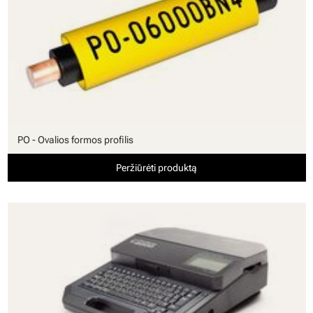
PO - Ovalios formos profilis
Peržiūrėti produktą