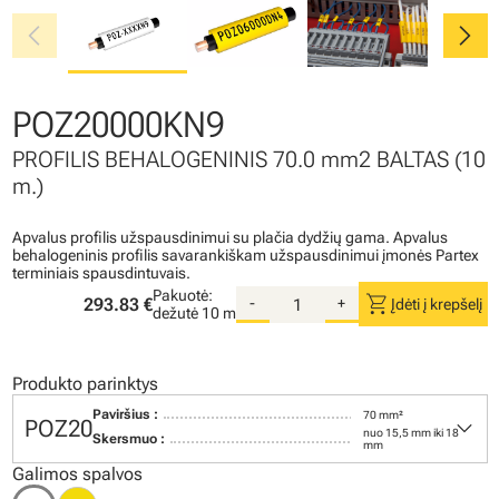
chevron_left
chevron_right
POZ20000KN9
PROFILIS BEHALOGENINIS 70.0 mm2 BALTAS (10
m.)
Apvalus profilis užspausdinimui su plačia dydžių gama. Apvalus
behalogeninis profilis savarankiškam užspausdinimui įmonės Partex
terminiais spausdintuvais.
Pakuotė:
shopping_cart
293.83 €
-
+
Įdėti į krepšelį
dežutė
10 m
Produkto parinktys
Paviršius :
70 mm²
keyboard_arrow_down
POZ20
nuo 15,5 mm iki 18
Skersmuo :
mm
Galimos spalvos