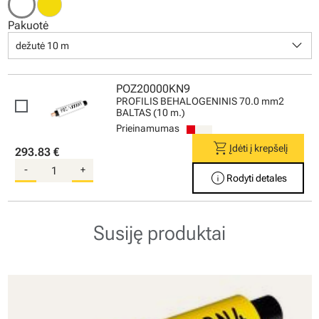
Pakuotė
keyboard_arrow_down
dežutė 10 m
POZ20000KN9
PROFILIS BEHALOGENINIS 70.0 mm2
BALTAS (10 m.)
Prieinamumas
shopping_cart
Įdėti į krepšelį
293.83 €
-
+
info
Rodyti detales
Susiję produktai