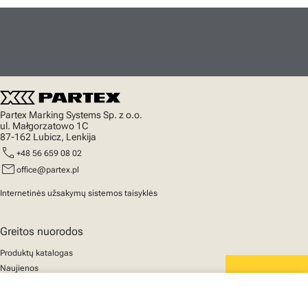
Partex Marking Systems Sp. z o.o.
ul. Małgorzatowo 1C
87-162 Lubicz, Lenkija
call
+48 56 659 08 02
mail
office@partex.pl
Internetinės užsakymų sistemos taisyklės
Greitos nuorodos
Produktų katalogas
Naujienos
Palaikymas
We mark the future
Apie mus