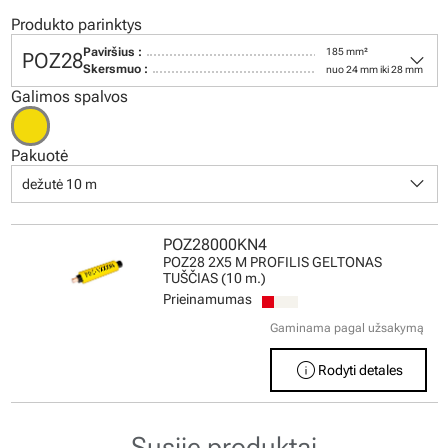
Produkto parinktys
keyboard_arrow_down
Paviršius :
185 mm²
POZ28
Skersmuo :
nuo 24 mm iki 28 mm
Galimos spalvos
Pakuotė
keyboard_arrow_down
dežutė 10 m
POZ28000KN4
POZ28 2X5 M PROFILIS GELTONAS
TUŠČIAS (10 m.)
Prieinamumas
Gaminama pagal užsakymą
info
Rodyti detales
Susiję produktai