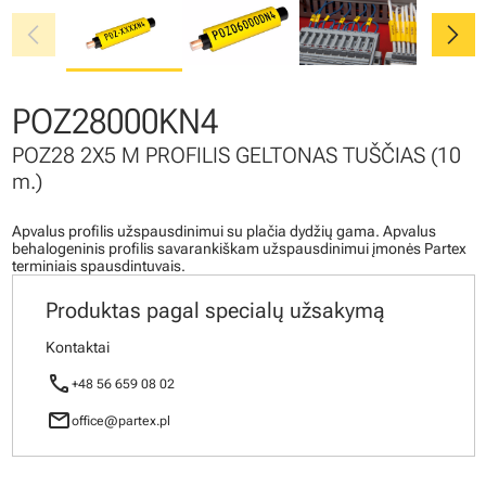
chevron_left
chevron_right
POZ28000KN4
POZ28 2X5 M PROFILIS GELTONAS TUŠČIAS (10
m.)
Apvalus profilis užspausdinimui su plačia dydžių gama. Apvalus
behalogeninis profilis savarankiškam užspausdinimui įmonės Partex
terminiais spausdintuvais.
Produktas pagal specialų užsakymą
Kontaktai
call
+48 56 659 08 02
mail
office@partex.pl