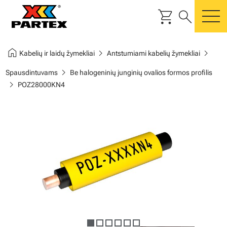
shopping_cart
search
m
home
chevron_right
chevron_right
Kabelių ir laidų žymekliai
Antstumiami kabelių žymekliai
chevron_right
Spausdintuvams
Be halogeninių junginių ovalios formos profilis
chevron_right
POZ28000KN4